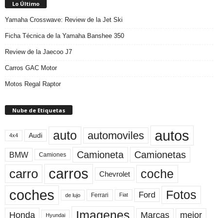
Lo Último
Yamaha Crosswave: Review de la Jet Ski
Ficha Técnica de la Yamaha Banshee 350
Review de la Jaecoo J7
Carros GAC Motor
Motos Regal Raptor
Nube de Etiquetas
autos
auto
automoviles
Audi
4x4
Camioneta
Camionetas
BMW
Camiones
carros
carro
coche
Chevrolet
coches
Fotos
Ford
Ferrari
Fiat
de lujo
Imagenes
Marcas
mejor
Honda
Hyundai