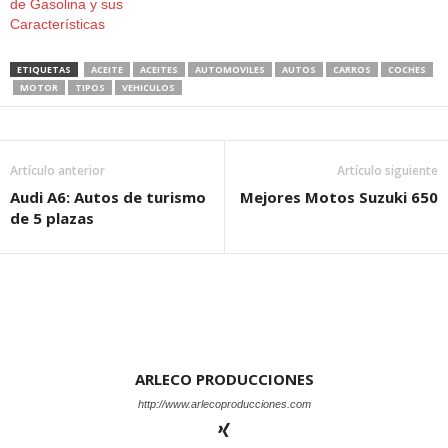
de Gasolina y sus
Características
ETIQUETAS
ACEITE
ACEITES
AUTOMOVILES
AUTOS
CARROS
COCHES
MOTOR
TIPOS
VEHICULOS
Artículo anterior
Artículo siguiente
Audi A6: Autos de turismo
Mejores Motos Suzuki 650
de 5 plazas
ARLECO PRODUCCIONES
http://www.arlecoproducciones.com