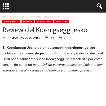
Inicio
Deportivos
Review del Koenigsegg Jesko
DEPORTIVOS
MARCAS
KOENIGSEGG
MODELOS
Review del Koenigsegg Jesko
Por
ARLECO PRODUCCIONES
1648
0
El Koenigsegg Jesko es un automóvil hiperdeportivo
con
motor central-trasero
de producción limitada
, producido desde el
2020 por el fabricante sueco Koenigsegg. Se caracteriza por estar
construido como un
automóvil de carreras de alto rendimiento, con
enfoque en la alta carga aerodinámica y un manejo preciso.