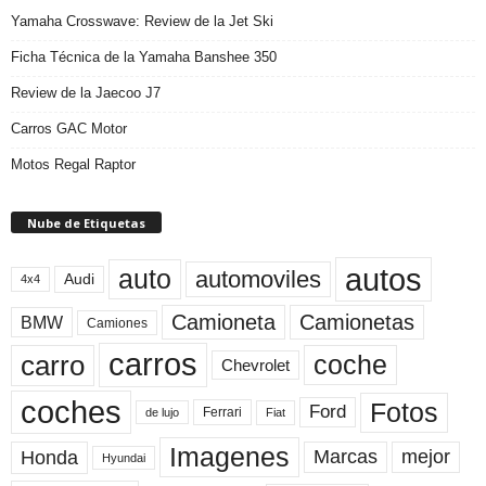
Yamaha Crosswave: Review de la Jet Ski
Ficha Técnica de la Yamaha Banshee 350
Review de la Jaecoo J7
Carros GAC Motor
Motos Regal Raptor
Nube de Etiquetas
autos
auto
automoviles
Audi
4x4
Camioneta
Camionetas
BMW
Camiones
carros
carro
coche
Chevrolet
coches
Fotos
Ford
Ferrari
Fiat
de lujo
Imagenes
Marcas
mejor
Honda
Hyundai