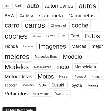
autos
auto
automoviles
Audi
4x4
Camioneta
Camionetas
BMW
Camiones
carros
carro
coche
Chevrolet
coches
Fotos
Ford
Ferrari
Fiat
de lujo
Imagenes
Marcas
mejor
Honda
Hyundai
mejores
Modelo
Mercedes-Benz
Modelos
moto
Motocicleta
Monovolumen
Motos
Motocicletas
Nissan
Peugeot
Renault
Toyota
Suzuki
scooter
Tuning
SUV
scooters
Vehiculos
Yamaha
Volkswagen
Lo Más Destacado