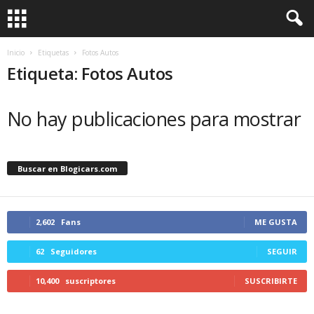
Inicio
Etiquetas
Fotos Autos
Etiqueta: Fotos Autos
No hay publicaciones para mostrar
Buscar en Blogicars.com
2,602
Fans
ME GUSTA
62
Seguidores
SEGUIR
10,400
suscriptores
SUSCRIBIRTE