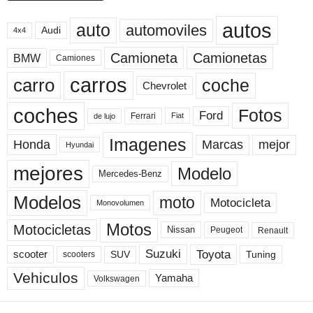
autos
auto
automoviles
Audi
4x4
Camioneta
Camionetas
BMW
Camiones
carros
carro
coche
Chevrolet
coches
Fotos
Ford
Ferrari
Fiat
de lujo
Imagenes
Marcas
mejor
Honda
Hyundai
mejores
Modelo
Mercedes-Benz
Modelos
moto
Motocicleta
Monovolumen
Motos
Motocicletas
Nissan
Peugeot
Renault
Toyota
Suzuki
scooter
Tuning
SUV
scooters
Vehiculos
Yamaha
Volkswagen