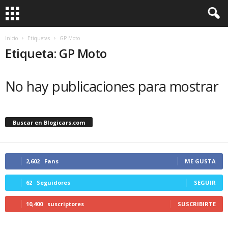
Inicio
Etiquetas
GP Moto
Etiqueta: GP Moto
No hay publicaciones para mostrar
Buscar en Blogicars.com
2,602
Fans
ME GUSTA
62
Seguidores
SEGUIR
10,400
suscriptores
SUSCRIBIRTE