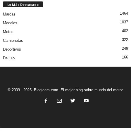
Lo Más Destacado
1464
Marcas
1037
Modelos
402
Motos
322
Camionetas
249
Deportivos
166
De lujo
© 2009 - 2025. Blogicars.com. El mejor blog sobre mundo del motor.