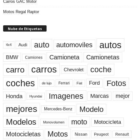
Carros GAC Motor
Motos Regal Raptor
Nube de Etiquetas
autos
auto
automoviles
Audi
4x4
Camioneta
Camionetas
BMW
Camiones
carros
carro
coche
Chevrolet
coches
Fotos
Ford
Ferrari
Fiat
de lujo
Imagenes
Marcas
mejor
Honda
Hyundai
mejores
Modelo
Mercedes-Benz
Modelos
moto
Motocicleta
Monovolumen
Motos
Motocicletas
Nissan
Peugeot
Renault