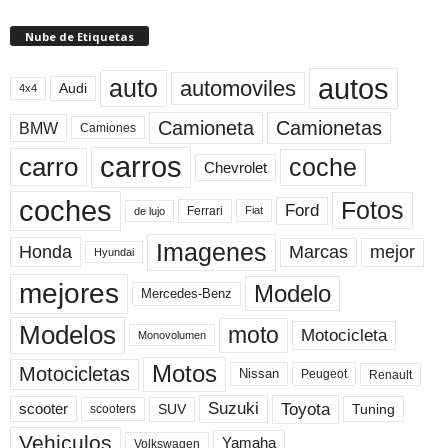
Nube de Etiquetas
autos
auto
automoviles
Audi
4x4
Camioneta
Camionetas
BMW
Camiones
carros
carro
coche
Chevrolet
coches
Fotos
Ford
Ferrari
Fiat
de lujo
Imagenes
Marcas
mejor
Honda
Hyundai
mejores
Modelo
Mercedes-Benz
Modelos
moto
Motocicleta
Monovolumen
Motos
Motocicletas
Nissan
Peugeot
Renault
Toyota
Suzuki
scooter
Tuning
SUV
scooters
Vehiculos
Yamaha
Volkswagen