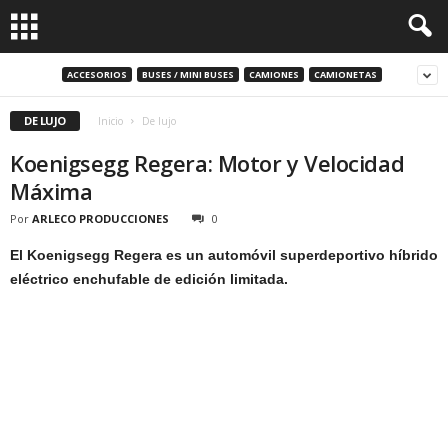
ACCESORIOS
BUSES / MINI BUSES
CAMIONES
CAMIONETAS
DE LUJO
Inicio
De lujo
Koenigsegg Regera: Motor y Velocidad
Máxima
Por
ARLECO PRODUCCIONES
0
El Koenigsegg Regera es un automóvil superdeportivo híbrido
eléctrico enchufable de edición limitada.