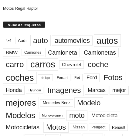
Motos Regal Raptor
Nube de Etiquetas
autos
auto
automoviles
Audi
4x4
Camioneta
Camionetas
BMW
Camiones
carros
carro
coche
Chevrolet
coches
Fotos
Ford
Ferrari
Fiat
de lujo
Imagenes
Marcas
mejor
Honda
Hyundai
mejores
Modelo
Mercedes-Benz
Modelos
moto
Motocicleta
Monovolumen
Motos
Motocicletas
Nissan
Peugeot
Renault