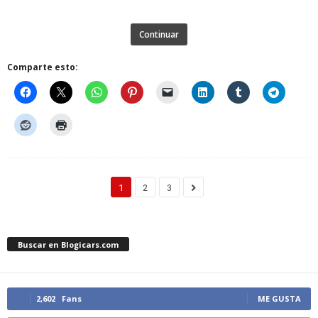
Continuar
Comparte esto:
1
2
3
Buscar en Blogicars.com
2,602
Fans
ME GUSTA