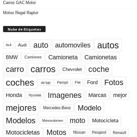
Carros GAC Motor
Motos Regal Raptor
Nube de Etiquetas
autos
auto
automoviles
Audi
4x4
Camioneta
Camionetas
BMW
Camiones
carros
carro
coche
Chevrolet
coches
Fotos
Ford
Ferrari
Fiat
de lujo
Imagenes
Marcas
mejor
Honda
Hyundai
mejores
Modelo
Mercedes-Benz
Modelos
moto
Motocicleta
Monovolumen
Motos
Motocicletas
Nissan
Peugeot
Renault