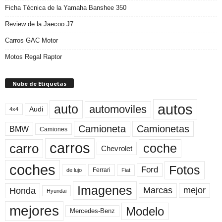
Ficha Técnica de la Yamaha Banshee 350
Review de la Jaecoo J7
Carros GAC Motor
Motos Regal Raptor
Nube de Etiquetas
autos
auto
automoviles
Audi
4x4
Camioneta
Camionetas
BMW
Camiones
carros
carro
coche
Chevrolet
coches
Fotos
Ford
Ferrari
Fiat
de lujo
Imagenes
Marcas
mejor
Honda
Hyundai
mejores
Modelo
Mercedes-Benz