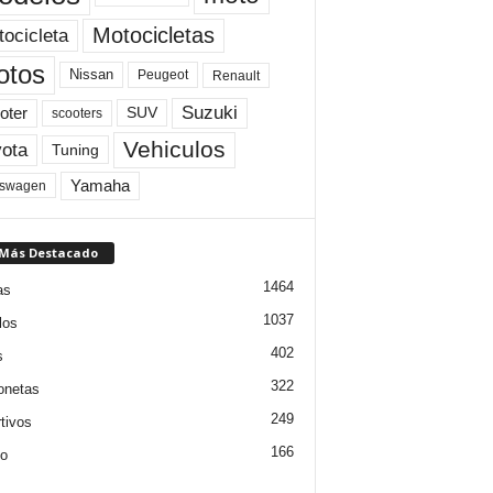
Motocicletas
ocicleta
otos
Nissan
Peugeot
Renault
Suzuki
oter
SUV
scooters
Vehiculos
ota
Tuning
Yamaha
kswagen
 Más Destacado
1464
as
1037
los
402
s
322
onetas
249
tivos
166
jo