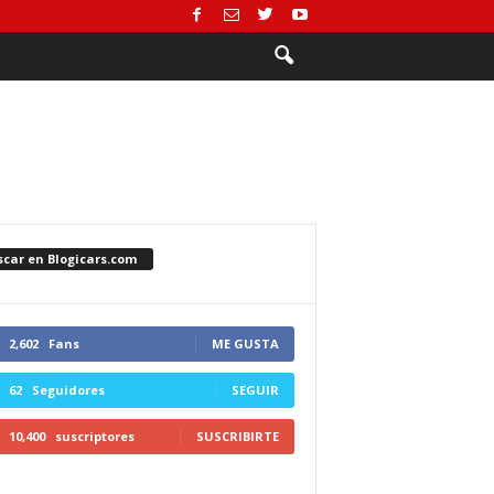
scar en Blogicars.com
2,602
Fans
ME GUSTA
62
Seguidores
SEGUIR
10,400
suscriptores
SUSCRIBIRTE