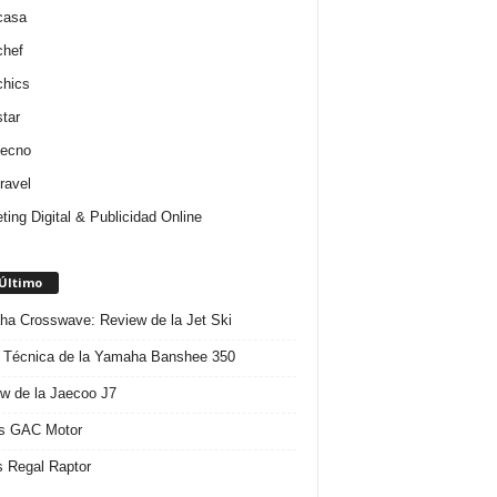
casa
chef
chics
star
tecno
ravel
ting Digital & Publicidad Online
 Último
a Crosswave: Review de la Jet Ski
 Técnica de la Yamaha Banshee 350
w de la Jaecoo J7
s GAC Motor
 Regal Raptor