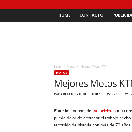
HOME
CONTACTO
PUBLICID
Inicio
Motos
Mejores Motos KTM
MOTOS
Mejores Motos K
Por
ARLECO PRODUCCIONES
2236
Entre las marcas de
motocicletas
más reco
puede dejar de destacar el trabajo hecho
recorrido de historia con más de 70 años 