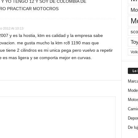
 Y YO TENGO 12 Y SOY DE COLOMBIA DE
ERO PRACTICAR MOTOCROS
Mot
M
o 2012 At 10:13
sco
007 y es la hostia, ktm es calidad y la empresa sabe
Toy
nnovacion. me gusta mucho la ktm rc8 1190 mas que
e tiene 2 cilindros es mi unica pega pero vuelvo a repetir
Vol
e es mas ligera y se comporta mejor en curvas.
Lo
Marc
Mode
Moto
Cami
Depor
De lu