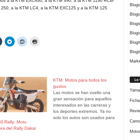
os a la KTM EXC450, a la KTM 990, a la KTM 1190 RCB-
Blogi
 250, a la KTM LC4, a la KTM EXC125 y a la KTM 125
Blogi
Blogi
Blogi
Blogi
Blogit
Marke
Lo
KTM: Motos para todos los
gustos
Yamah
Las motos se han vuelto una
gran sensación para aquellos
Ficha
interesados en las carreras y
Revie
los deportes extremos. Ya no
solo los autos son usados para
Carro
0 Rally: Moto
carrera, sino que las motos
ra del Rally Dakar
que se han convertido en la
Motos
gran sensación, pues son