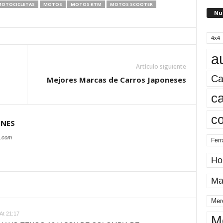
máquinas mucho más livianas
OTOCICLETAS
MOTOS
MOTOS KTM
MOTOS SCOOTER
Nu
y controlables. Hay muchas
categorías…
4x4
a
Artículo siguiente
Ca
Mejores Marcas de Carros Japoneses
ca
c
ONES
s.com
Ferr
Ho
Ma
Mer
 At 21:17
M