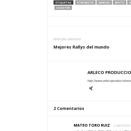
ETIQUETAS
KTM MOTO
MARCAS
MOTO
M
SCOOTER
Artículo anterior
Mejores Rallys del mundo
ARLECO PRODUCCI
http://www.arlecoproduccione
2 Comentarios
MATEO TORO RUIZ
1 abril 2010