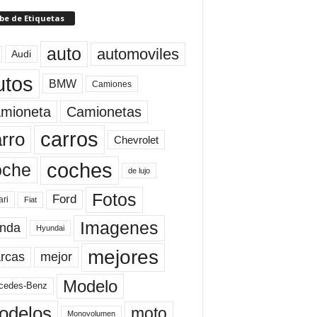
be de Etiquetas
auto
automoviles
Audi
utos
BMW
Camiones
mioneta
Camionetas
carros
rro
Chevrolet
coches
oche
de lujo
Fotos
Ford
ari
Fiat
Imagenes
nda
Hyundai
mejores
rcas
mejor
Modelo
cedes-Benz
odelos
moto
Monovolumen