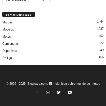
Lo Más Destacado
1464
Marcas
1037
Modelos
402
Motos
322
Camionetas
249
Deportivos
166
De lujo
© 2009 - 2025. Blogicars.com. El mejor blog sobre mundo del motor.