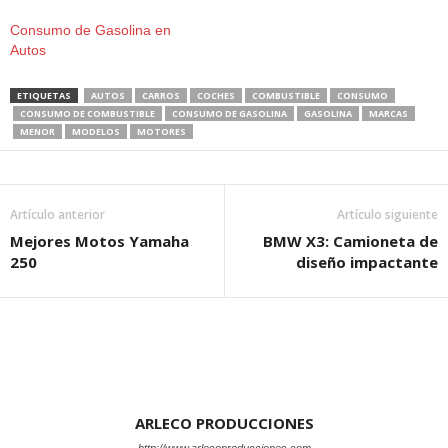
Consumo de Gasolina en
Autos
ETIQUETAS
AUTOS
CARROS
COCHES
COMBUSTIBLE
CONSUMO
CONSUMO DE COMBUSTIBLE
CONSUMO DE GASOLINA
GASOLINA
MARCAS
MENOR
MODELOS
MOTORES
Artículo anterior
Artículo siguiente
Mejores Motos Yamaha
BMW X3: Camioneta de
250
diseño impactante
ARLECO PRODUCCIONES