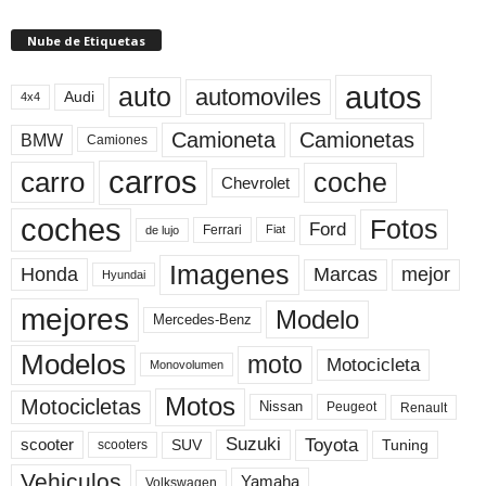
Nube de Etiquetas
autos
auto
automoviles
Audi
4x4
Camioneta
Camionetas
BMW
Camiones
carros
carro
coche
Chevrolet
coches
Fotos
Ford
Ferrari
Fiat
de lujo
Imagenes
Marcas
mejor
Honda
Hyundai
mejores
Modelo
Mercedes-Benz
Modelos
moto
Motocicleta
Monovolumen
Motos
Motocicletas
Nissan
Peugeot
Renault
Toyota
Suzuki
scooter
Tuning
SUV
scooters
Vehiculos
Yamaha
Volkswagen