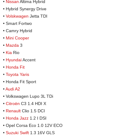
•
Nissan
Altima Hybrid
• Hybrid Synergy Drive
•
Volskwagen
Jetta TDI
• Smart Fortwo
• Camry Hybrid
•
Mini Cooper
•
Mazda
3
•
Kia
Rio
•
Hyundai
Accent
•
Honda Fit
•
Toyota Yaris
• Honda Fit Sport
•
Audi A2
• Volkswagen Lupo 3L TDi
•
Citroën
C3 1.4 HDI X
•
Renault
Clio 1.5 DCI
•
Honda Jazz
1.2 I DSI
• Opel Corsa Eco 1.0 12V ECO
•
Suzuki Swift
1.3 16V GLS