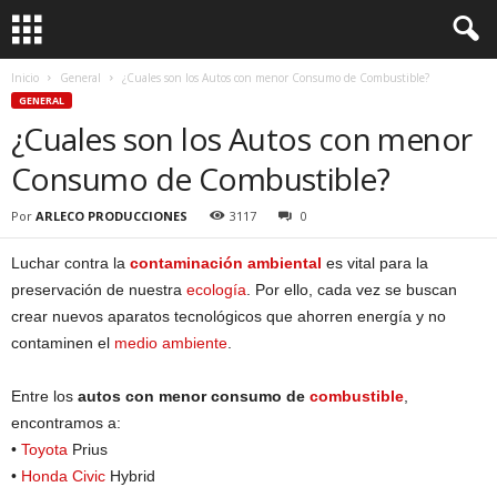
Inicio
General
¿Cuales son los Autos con menor Consumo de Combustible?
GENERAL
¿Cuales son los Autos con menor
Consumo de Combustible?
Por
ARLECO PRODUCCIONES
3117
0
Luchar contra la
contaminación ambiental
es vital para la
preservación de nuestra
ecología
. Por ello, cada vez se buscan
crear nuevos aparatos tecnológicos que ahorren energía y no
contaminen el
medio ambiente
.
Entre los
autos con menor consumo de
combustible
,
encontramos a:
•
Toyota
Prius
•
Honda Civic
Hybrid