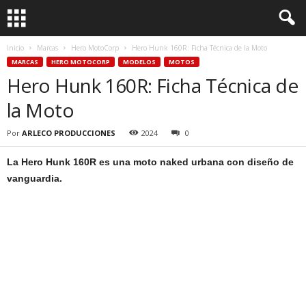
Inicio
Marcas
Hero MotoCorp
Hero Hunk 160R: Ficha Técnica de la Moto
MARCAS
HERO MOTOCORP
MODELOS
MOTOS
Hero Hunk 160R: Ficha Técnica de
la Moto
Por
ARLECO PRODUCCIONES
2024
0
La Hero Hunk 160R es una moto naked urbana con diseño de
vanguardia.