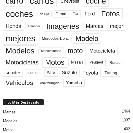
carros
carro
coche
Chevrolet
coches
Fotos
Ford
Ferrari
Fiat
de lujo
Imagenes
Marcas
mejor
Honda
Hyundai
mejores
Modelo
Mercedes-Benz
Modelos
moto
Motocicleta
Monovolumen
Motos
Motocicletas
Nissan
Peugeot
Renault
Toyota
Suzuki
scooter
Tuning
SUV
scooters
Vehiculos
Yamaha
Volkswagen
Lo Más Destacado
1464
Marcas
1037
Modelos
402
Motos