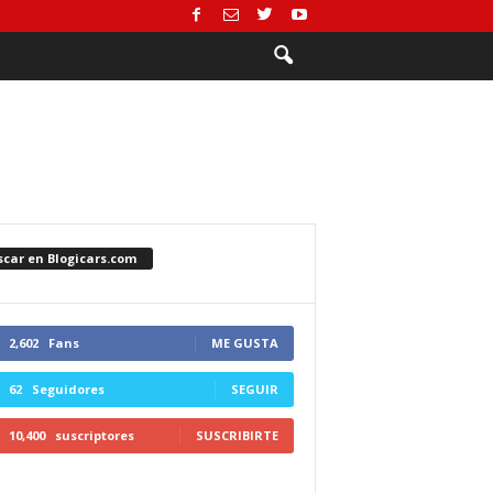
scar en Blogicars.com
2,602
Fans
ME GUSTA
62
Seguidores
SEGUIR
10,400
suscriptores
SUSCRIBIRTE