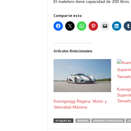
El maletero tiene capacidad de 200 litros.
Comparte esto:
Artículos Relacionados
Koenig
Superde
Tamaño
Koenigsegg Regera: Motor y
Velocidad Máxima
ETIQUETAS
GEMERA
GEMERA KOENIGSEGG
K