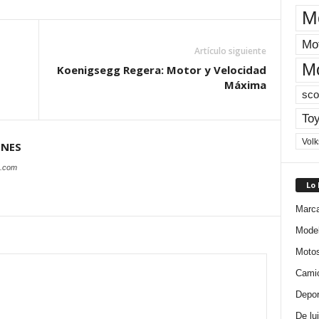
M
Mot
Artículo siguiente
M
Koenigsegg Regera: Motor y Velocidad
Máxima
sco
Toy
Vol
ONES
s.com
Lo
Marc
Mode
Moto
Cami
Depor
De lu