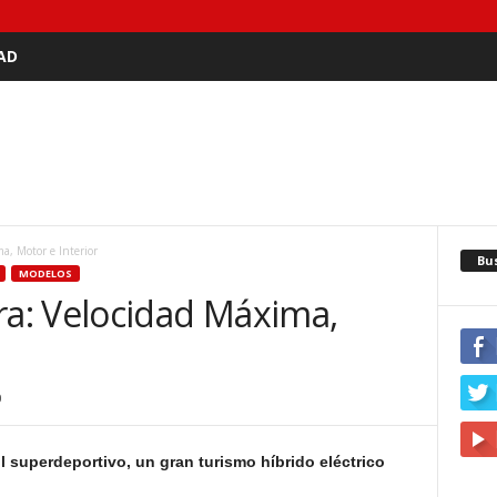
AD
a, Motor e Interior
Bu
MODELOS
a: Velocidad Máxima,
0
superdeportivo, un gran turismo híbrido eléctrico