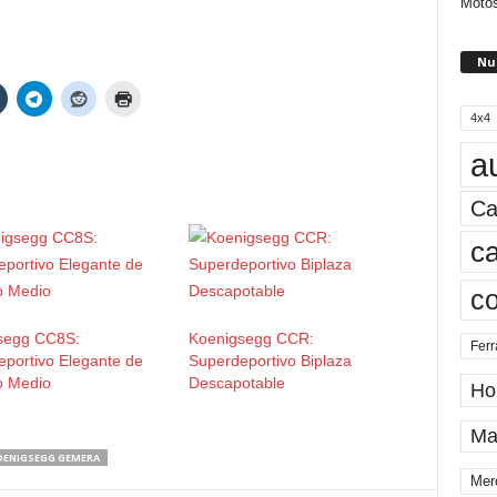
Motos
Nu
4x4
a
Ca
ca
c
segg CC8S:
Koenigsegg CCR:
Ferr
portivo Elegante de
Superdeportivo Biplaza
 Medio
Descapotable
Ho
Ma
OENIGSEGG GEMERA
Mer