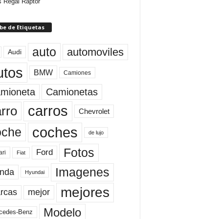
 Regal Raptor
be de Etiquetas
auto
automoviles
Audi
utos
BMW
Camiones
mioneta
Camionetas
carros
rro
Chevrolet
coches
oche
de lujo
Fotos
Ford
ari
Fiat
Imagenes
nda
Hyundai
mejores
rcas
mejor
Modelo
cedes-Benz