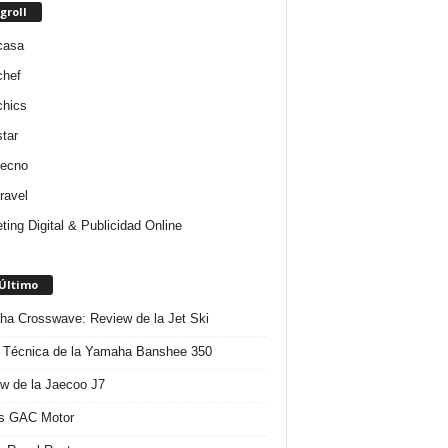
groll
casa
chef
chics
star
tecno
ravel
ting Digital & Publicidad Online
 Último
a Crosswave: Review de la Jet Ski
 Técnica de la Yamaha Banshee 350
w de la Jaecoo J7
s GAC Motor