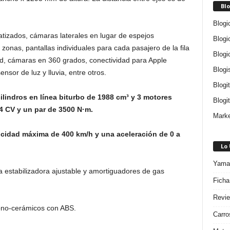
Blo
Blogi
atizados, cámaras laterales en lugar de espejos
Blogi
s zonas, pantallas individuales para cada pasajero de la fila
Blogi
dad, cámaras en 360 grados, conectividad para Apple
Blogi
ensor de luz y lluvia, entre otros.
Blogi
ilindros en línea biturbo de 1988 cm³ y 3 motores
Blogit
4 CV y un par de 3500 N·m.
Marke
cidad máxima de 400 km/h y una aceleración de 0 a
Lo
Yamah
a estabilizadora ajustable y amortiguadores de gas
Ficha
Revie
bono-cerámicos con ABS.
Carro