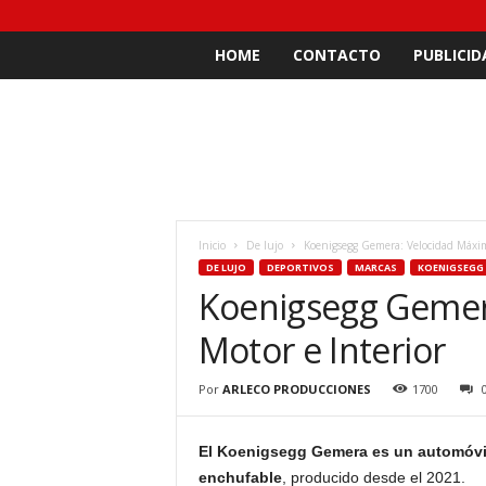
HOME
CONTACTO
PUBLICID
Inicio
De lujo
Koenigsegg Gemera: Velocidad Máxim
DE LUJO
DEPORTIVOS
MARCAS
KOENIGSEGG
Koenigsegg Gemer
Motor e Interior
Por
ARLECO PRODUCCIONES
1700
El Koenigsegg Gemera es un automóvil 
enchufable
, producido desde el 2021.