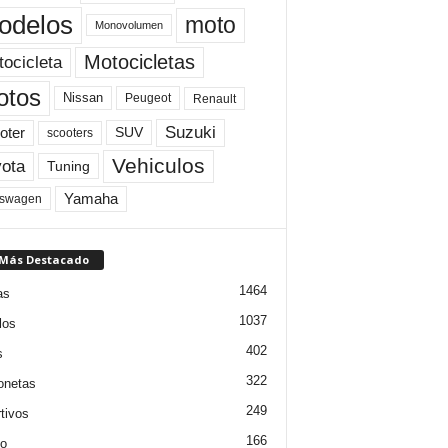
odelos
moto
Monovolumen
Motocicletas
ocicleta
otos
Nissan
Peugeot
Renault
Suzuki
oter
SUV
scooters
Vehiculos
ota
Tuning
Yamaha
kswagen
 Más Destacado
1464
as
1037
los
402
s
322
onetas
249
tivos
166
jo