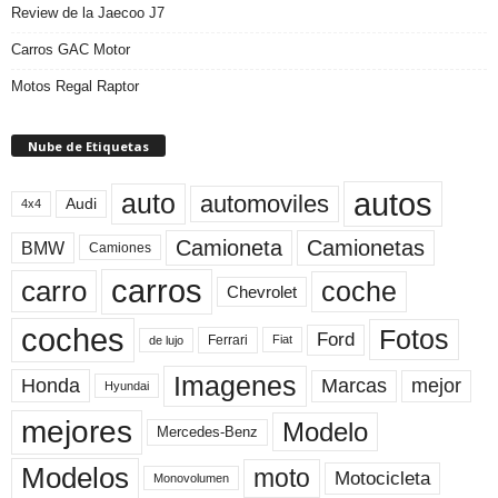
Review de la Jaecoo J7
Carros GAC Motor
Motos Regal Raptor
Nube de Etiquetas
autos
auto
automoviles
Audi
4x4
Camioneta
Camionetas
BMW
Camiones
carros
carro
coche
Chevrolet
coches
Fotos
Ford
Ferrari
Fiat
de lujo
Imagenes
Marcas
mejor
Honda
Hyundai
mejores
Modelo
Mercedes-Benz
Modelos
moto
Motocicleta
Monovolumen