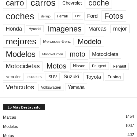
carros
carro
coche
Chevrolet
coches
Fotos
Ford
Ferrari
Fiat
de lujo
Imagenes
Marcas
mejor
Honda
Hyundai
mejores
Modelo
Mercedes-Benz
Modelos
moto
Motocicleta
Monovolumen
Motos
Motocicletas
Nissan
Peugeot
Renault
Toyota
Suzuki
scooter
Tuning
SUV
scooters
Vehiculos
Yamaha
Volkswagen
Lo Más Destacado
1464
Marcas
1037
Modelos
402
Motos