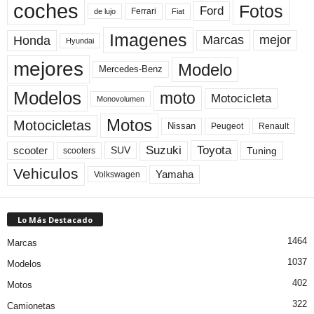
coches
Fotos
Ford
Ferrari
Fiat
de lujo
Imagenes
Marcas
mejor
Honda
Hyundai
mejores
Modelo
Mercedes-Benz
Modelos
moto
Motocicleta
Monovolumen
Motos
Motocicletas
Nissan
Peugeot
Renault
Toyota
Suzuki
scooter
Tuning
SUV
scooters
Vehiculos
Yamaha
Volkswagen
Lo Más Destacado
1464
Marcas
1037
Modelos
402
Motos
322
Camionetas