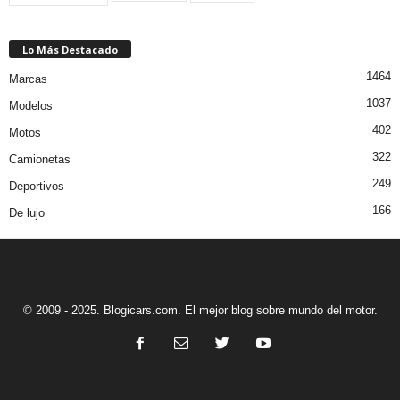
Lo Más Destacado
1464
Marcas
1037
Modelos
402
Motos
322
Camionetas
249
Deportivos
166
De lujo
© 2009 - 2025. Blogicars.com. El mejor blog sobre mundo del motor.