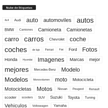
Nube de Etiquetas
autos
auto
automoviles
Audi
4x4
Camioneta
Camionetas
BMW
Camiones
carros
carro
coche
Chevrolet
coches
Fotos
Ford
Ferrari
Fiat
de lujo
Imagenes
Marcas
mejor
Honda
Hyundai
mejores
Modelo
Mercedes-Benz
Modelos
moto
Motocicleta
Monovolumen
Motos
Motocicletas
Nissan
Peugeot
Renault
Toyota
Suzuki
scooter
Tuning
SUV
scooters
Vehiculos
Yamaha
Volkswagen