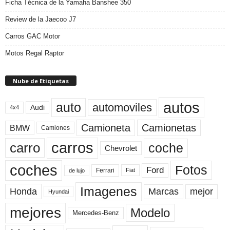
Ficha Técnica de la Yamaha Banshee 350
Review de la Jaecoo J7
Carros GAC Motor
Motos Regal Raptor
Nube de Etiquetas
autos
auto
automoviles
Audi
4x4
Camioneta
Camionetas
BMW
Camiones
carros
carro
coche
Chevrolet
coches
Fotos
Ford
Ferrari
Fiat
de lujo
Imagenes
Marcas
mejor
Honda
Hyundai
mejores
Modelo
Mercedes-Benz