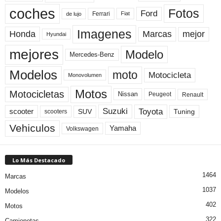
coches
Fotos
Ford
Ferrari
Fiat
de lujo
Imagenes
Marcas
mejor
Honda
Hyundai
mejores
Modelo
Mercedes-Benz
Modelos
moto
Motocicleta
Monovolumen
Motos
Motocicletas
Nissan
Peugeot
Renault
Toyota
Suzuki
scooter
Tuning
SUV
scooters
Vehiculos
Yamaha
Volkswagen
Lo Más Destacado
1464
Marcas
1037
Modelos
402
Motos
322
Camionetas