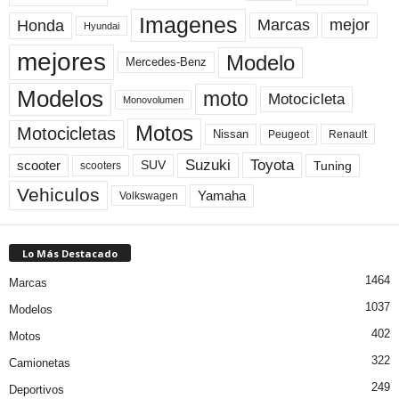
Imagenes
Marcas
mejor
Honda
Hyundai
mejores
Modelo
Mercedes-Benz
Modelos
moto
Motocicleta
Monovolumen
Motos
Motocicletas
Nissan
Peugeot
Renault
Toyota
Suzuki
scooter
Tuning
SUV
scooters
Vehiculos
Yamaha
Volkswagen
Lo Más Destacado
1464
Marcas
1037
Modelos
402
Motos
322
Camionetas
249
Deportivos