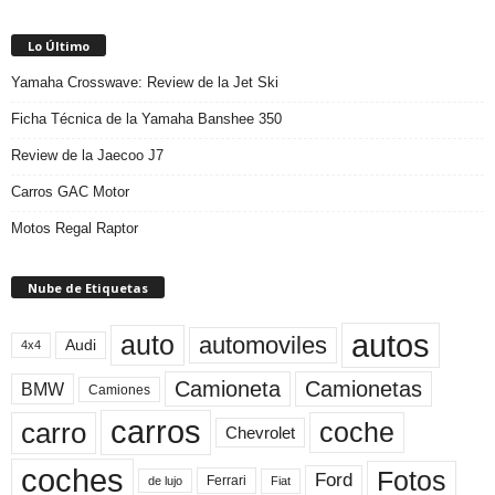
Lo Último
Yamaha Crosswave: Review de la Jet Ski
Ficha Técnica de la Yamaha Banshee 350
Review de la Jaecoo J7
Carros GAC Motor
Motos Regal Raptor
Nube de Etiquetas
autos
auto
automoviles
Audi
4x4
Camioneta
Camionetas
BMW
Camiones
carros
carro
coche
Chevrolet
coches
Fotos
Ford
Ferrari
Fiat
de lujo