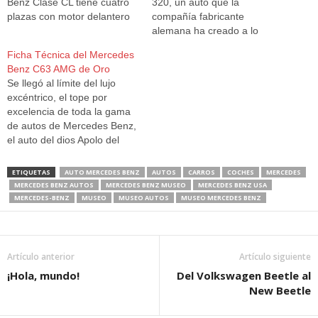
Benz Clase CL tiene cuatro
320, un auto que la
plazas con motor delantero
compañía fabricante
longitudinal y tracción
alemana ha creado a lo
trasera. Todas sus
largo de su historia, siendo
Ficha Técnica del Mercedes
motorizaciones son de
muchos de ellos
Benz C63 AMG de Oro
gasolina.
pertenecientes a la
Se llegó al límite del lujo
denominada Clase E, carros
excéntrico, el tope por
tipo turismo de uso urbano.
excelencia de toda la gama
La principal característica a
de autos de Mercedes Benz,
destacar es que lo…
el auto del dios Apolo del
siglo XXI. El C63 AMG de
oro, toda una joya de más
ETIQUETAS
AUTO MERCEDES BENZ
AUTOS
CARROS
COCHES
MERCEDES
de 18 quilates en ingeniería
MERCEDES BENZ AUTOS
MERCEDES BENZ MUSEO
MERCEDES BENZ USA
automovilística. Un auto
MERCEDES-BENZ
MUSEO
MUSEO AUTOS
MUSEO MERCEDES BENZ
bañado en oro por…
Artículo anterior
Artículo siguiente
¡Hola, mundo!
Del Volkswagen Beetle al
New Beetle