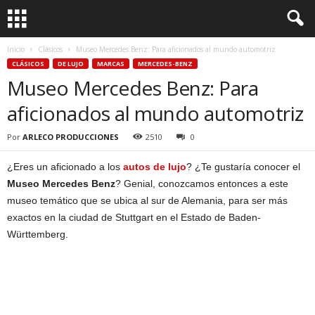
Inicio
Clásicos
Museo Mercedes Benz: Para aficionados al mundo automotriz
CLÁSICOS
DE LUJO
MARCAS
MERCEDES-BENZ
Museo Mercedes Benz: Para
aficionados al mundo automotriz
Por
ARLECO PRODUCCIONES
2510
0
¿Eres un aficionado a los
autos de lujo
? ¿Te gustaría conocer el
Museo Mercedes Benz
? Genial, conozcamos entonces a este
museo temático que se ubica al sur de Alemania, para ser más
exactos en la ciudad de Stuttgart en el Estado de Baden-
Württemberg.