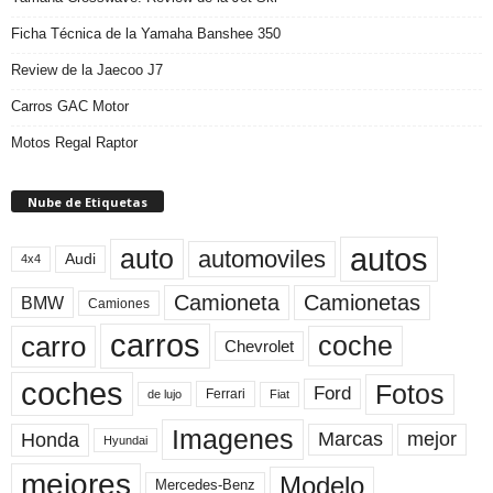
Ficha Técnica de la Yamaha Banshee 350
Review de la Jaecoo J7
Carros GAC Motor
Motos Regal Raptor
Nube de Etiquetas
autos
auto
automoviles
Audi
4x4
Camioneta
Camionetas
BMW
Camiones
carros
carro
coche
Chevrolet
coches
Fotos
Ford
Ferrari
Fiat
de lujo
Imagenes
Marcas
mejor
Honda
Hyundai
mejores
Modelo
Mercedes-Benz