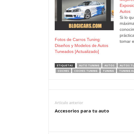
Exposic
Autos
Si lo q
máxima
conocim
práctic
Fotos de Carros Tuning:
tomar e
Diseños y Modelos de Autos
de viaj
Tuneados [Actualizado]
países 
realiza
Tuning
ETIQUETAS
AUTO TUNING
AUTOS
AUTOS T
dedicad
COCHES
COCHES TUNING
TUNING
TUNING A
tema y
Artículo anterior
Accesorios para tu auto