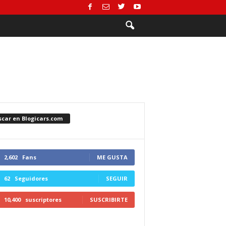
scar en Blogicars.com
2,602
Fans
ME GUSTA
62
Seguidores
SEGUIR
10,400
suscriptores
SUSCRIBIRTE