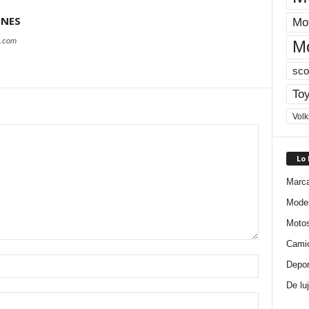
ONES
Mot
s.com
M
sco
Toy
Vol
Lo
Marc
Mode
Moto
Cami
Depor
De lu