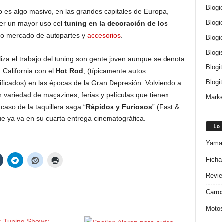
Blogi
 es algo masivo, en las grandes capitales de Europa,
Blogi
ver un mayor uso del
tuning en la decoración de los
io mercado de autopartes y
accesorios
.
Blogi
Blogi
liza el trabajo del tuning son gente joven aunque se denota
Blogi
 California con el
Hot Rod
, (típicamente autos
Blogit
ficados) en las épocas de la Gran Depresión. Volviendo a
 variedad de magazines, ferias y películas que tienen
Marke
caso de la taquillera saga “
Rápidos y Furiosos
” (Fast &
ue ya va en su cuarta entrega cinematográfica.
Lo
Yamah
Ficha
Revie
Carro
Motos
s Tuning Shows: