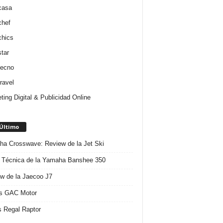
casa
chef
chics
star
tecno
ravel
ting Digital & Publicidad Online
 Último
a Crosswave: Review de la Jet Ski
 Técnica de la Yamaha Banshee 350
w de la Jaecoo J7
s GAC Motor
 Regal Raptor