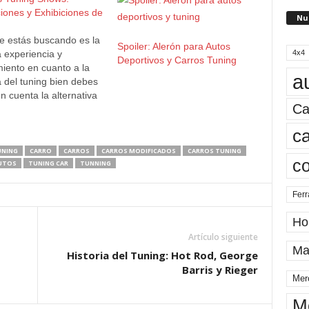
iones y Exhibiciones de
Nu
ue estás buscando es la
Spoiler: Alerón para Autos
4x4
 experiencia y
Deportivos y Carros Tuning
iento en cuanto a la
a
a del tuning bien debes
n cuenta la alternativa
Ca
ar a alguno de los
en los que se suelen
ca
r los denominados
 Shows, exposiciones
UNING
CARRO
CARROS
CARROS MODIFICADOS
CARROS TUNING
c
as íntegramente a este
UTOS
TUNING CAR
TUNNING
 que…
Ferr
Ho
Artículo siguiente
Ma
Historia del Tuning: Hot Rod, George
Barris y Rieger
Mer
M