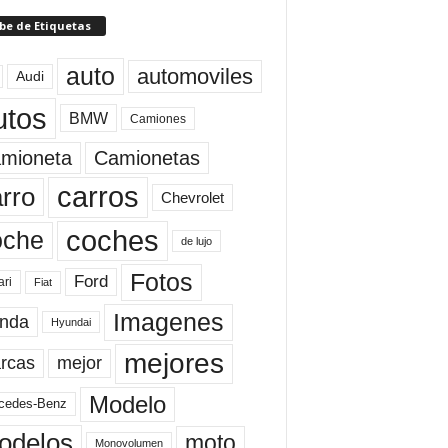
be de Etiquetas
auto
automoviles
Audi
utos
BMW
Camiones
mioneta
Camionetas
carros
rro
Chevrolet
coches
oche
de lujo
Fotos
Ford
ari
Fiat
Imagenes
nda
Hyundai
mejores
rcas
mejor
Modelo
cedes-Benz
odelos
moto
Monovolumen