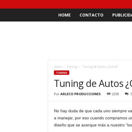
HOME
CONTACTO
PUBLICID
Inicio
Tuning
Tuning de Autos ¿Qué es?
TUNING
Tuning de Autos ¿
Por
ARLECO PRODUCCIONES
2359
No hay duda de que cada uno siempre va 
a manejar, por eso cuando compramos un 
diseño que se acerque más a nuestro “to