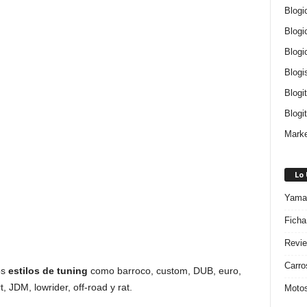
Blogi
Blogi
Blogi
Blogi
Blogi
Blogit
Marke
Lo
Yamah
Ficha
Revie
Carro
os
estilos de tuning
como barroco, custom, DUB, euro,
, JDM, lowrider, off-road y rat.
Motos