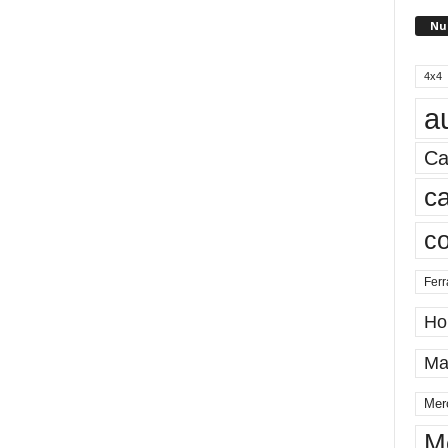
Nu
4x4
a
Ca
ca
c
Ferr
Ho
Ma
Mer
M