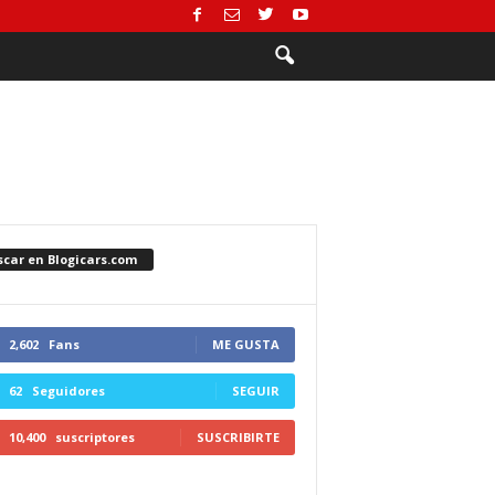
scar en Blogicars.com
2,602
Fans
ME GUSTA
62
Seguidores
SEGUIR
10,400
suscriptores
SUSCRIBIRTE