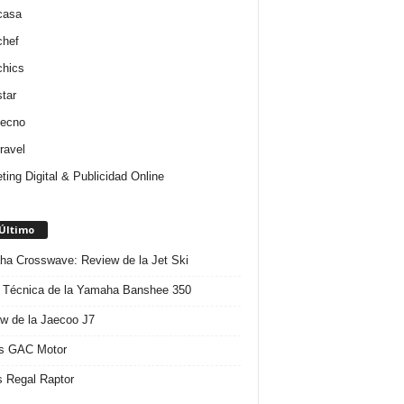
casa
chef
chics
star
tecno
ravel
ting Digital & Publicidad Online
 Último
a Crosswave: Review de la Jet Ski
 Técnica de la Yamaha Banshee 350
w de la Jaecoo J7
s GAC Motor
 Regal Raptor