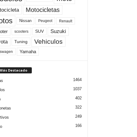
Motocicletas
ocicleta
otos
Nissan
Peugeot
Renault
Suzuki
oter
SUV
scooters
Vehiculos
ota
Tuning
Yamaha
kswagen
 Más Destacado
1464
as
1037
los
402
s
322
onetas
249
tivos
166
jo