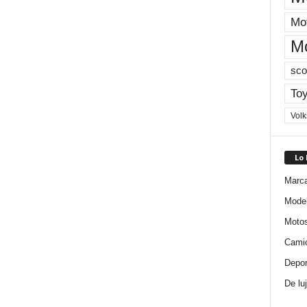
Mot
M
sco
Toy
Vol
Lo
Marc
Mode
Moto
Cami
Depor
De lu