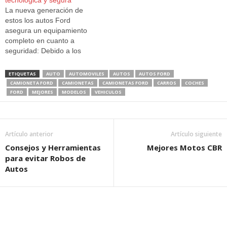
tecnologica y segura
los Estados Unidos,
además es más alto, más
La nueva generación de
volviéndose rápidamente
largo y más ancho.
estos los autos Ford
una de las más importantes
asegura un equipamiento
de la temporada 09-10. Se…
completo en cuanto a
seguridad: Debido a los
antecedentes de riesgo de
vuelco de los autos a todo
ETIQUETAS
AUTO
AUTOMOVILES
AUTOS
AUTOS FORD
terreno en general, el Ford
CAMIONETA FORD
CAMIONETAS
CAMIONETAS FORD
CARROS
COCHES
Explorer ha instalado el
FORD
MEJORES
MODELOS
VEHICULOS
control de estabilidad
AdvanceTrac con tecnología
antivuelco Roll Stability
Control (RSC) que…
Artículo anterior
Artículo siguiente
Consejos y Herramientas
Mejores Motos CBR
para evitar Robos de
Autos