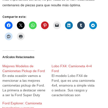
centenares de piezas para que resulte más óptima.
Comparte esto:
Artículos Relacionados
Mejores Modelos de
Lobo FX4: Camioneta 4×4
Camionetas Pickup de Ford
Ford
En esta ocasión vamos a
El modelo Lobo FX4 de
mencionar a las mejores
Ford, que es una camioneta
camionetas pickup de Ford.
4x4, enamora a simple vista
La primera a destacar viene
o seduce. Sus rasgos y
a ser la Ford Super Duty
características son
2010, camioneta que ha sido
marcadamente atractivos,
Ford Explorer: Camioneta
un gran éxito de ventas en
tiene líneas más puras y