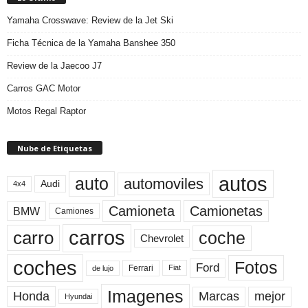
Yamaha Crosswave: Review de la Jet Ski
Ficha Técnica de la Yamaha Banshee 350
Review de la Jaecoo J7
Carros GAC Motor
Motos Regal Raptor
Nube de Etiquetas
autos
auto
automoviles
Audi
4x4
Camioneta
Camionetas
BMW
Camiones
carros
carro
coche
Chevrolet
coches
Fotos
Ford
Ferrari
Fiat
de lujo
Imagenes
Marcas
mejor
Honda
Hyundai