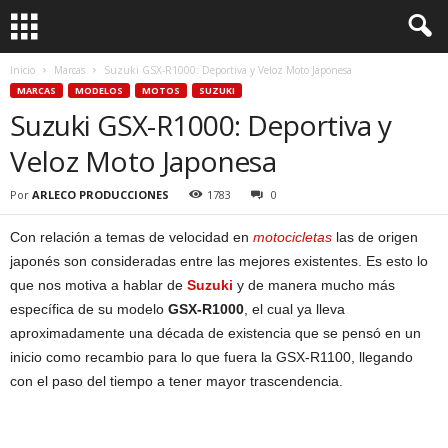
Inicio
Marcas
Suzuki GSX-R1000: Deportiva y Veloz Moto Japonesa
MARCAS
MODELOS
MOTOS
SUZUKI
Suzuki GSX-R1000: Deportiva y
Veloz Moto Japonesa
Por
ARLECO PRODUCCIONES
1783
0
Con relación a temas de velocidad en
motocicletas
las de origen
japonés son consideradas entre las mejores existentes. Es esto lo
que nos motiva a hablar de
Suzuki
y de manera mucho más
específica de su modelo
GSX-R1000
, el cual ya lleva
aproximadamente una década de existencia que se pensó en un
inicio como recambio para lo que fuera la GSX-R1100, llegando
con el paso del tiempo a tener mayor trascendencia.