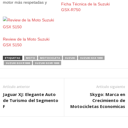
motor más respetadas y
Ficha Técnica de la Suzuki
aclamadas en el resto del
GSX-R750
mundo. Suzuki no solo se
dedica a la fabricación de
automóviles, también es
posible encontrar una gran
variedad de modelos de
Review de la Moto Suzuki
motocicletas catalogadas…
GSX S150
ETIQUETAS
MOTO
MOTOCICLETA
SUZUKI
SUZUKI GSX 1000
SUZUKI GSX R1000
SUZUKI GSXR 1000
Artículo anterior
Artículo siguiente
Jaguar XJ: Elegante Auto
Skygo: Marca en
de Turismo del Segmento
Crecimiento de
F
Motocicletas Economicas