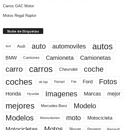
Carros GAC Motor
Motos Regal Raptor
Nube de Etiquetas
autos
auto
automoviles
Audi
4x4
Camioneta
Camionetas
BMW
Camiones
carros
carro
coche
Chevrolet
coches
Fotos
Ford
Ferrari
Fiat
de lujo
Imagenes
Marcas
mejor
Honda
Hyundai
mejores
Modelo
Mercedes-Benz
Modelos
moto
Motocicleta
Monovolumen
Motos
Motocicletas
Nissan
Peugeot
Renault