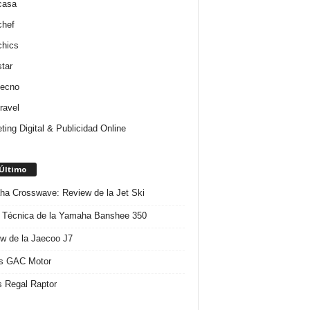
casa
chef
chics
star
tecno
ravel
ting Digital & Publicidad Online
 Último
a Crosswave: Review de la Jet Ski
 Técnica de la Yamaha Banshee 350
w de la Jaecoo J7
s GAC Motor
 Regal Raptor