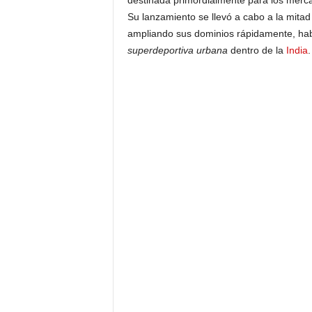
destinada primordialmente para los merca
Su lanzamiento se llevó a cabo a la mita
ampliando sus dominios rápidamente, ha
superdeportiva urbana
dentro de la
India
.