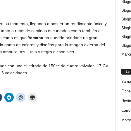
Blogi
Blogi
Blogi
 en su momento, llegando a poseer un rendimiento único y
Blogi
tanto a rutas de caminos encurvados como también al
Blogi
os como es que
Yamaha
ha querido brindarle un gran
ia gama de colores y diseños para la imagen externa del
Blogit
amarillo, azul, rojo y negro disponibles.
Marke
os con una cilindrada de 150cc de cuatro válvulas, 17 CV
Lo
 6 velocidades.
Yamah
Ficha
Revie
Carro
Motos