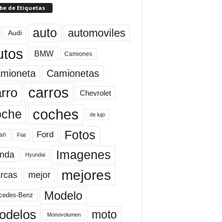
be de Etiquetas
auto
automoviles
Audi
utos
BMW
Camiones
mioneta
Camionetas
carros
rro
Chevrolet
coches
oche
de lujo
Fotos
Ford
ari
Fiat
Imagenes
nda
Hyundai
mejores
rcas
mejor
Modelo
cedes-Benz
odelos
moto
Monovolumen