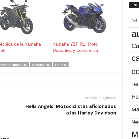
Nu
4x4
a
Técnica de la Yamaha
Yamaha YZF R1: Moto
Ca
150
Deportiva y Económica
ca
YAMAHA INDIA R15
YAMAHA R15
YZF-R15
c
Ferr
Ho
Artículo siguiente
Hells Angels: Motociclistas aficionados
Ma
a las Harley Davidson
Mer
M