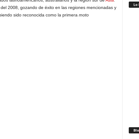
dos latinoamericanos, australianos y la región sur de
Asia
.
Lo
d del 2008, gozando de éxito en las regiones mencionadas y
biendo sido reconocida como la primera
moto
Blo