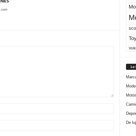
ONES
Mot
s.com
M
sco
Toy
Vol
Lo
Marc
Mode
Moto
Cami
Depor
De lu