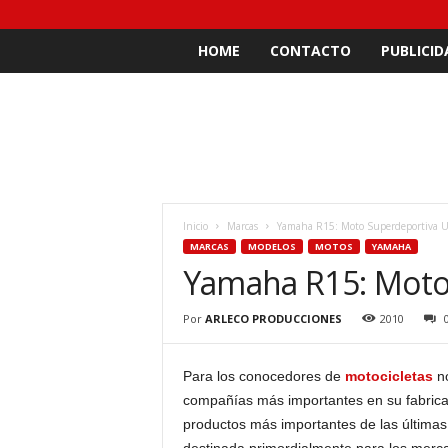
HOME
CONTACTO
PUBLICID
Inicio
Marcas
Yamaha R15: Moto Superdeportiva 
MARCAS
MODELOS
MOTOS
YAMAHA
Yamaha R15: Moto
Por
ARLECO PRODUCCIONES
2010
Para los conocedores de
motocicletas
no
compañías más importantes en su fabrica
productos más importantes de las últimas