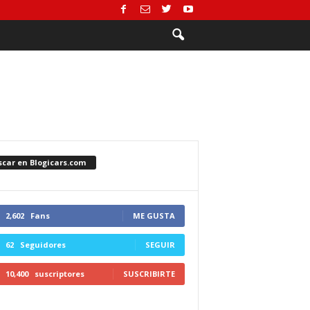
scar en Blogicars.com
2,602
Fans
ME GUSTA
62
Seguidores
SEGUIR
10,400
suscriptores
SUSCRIBIRTE