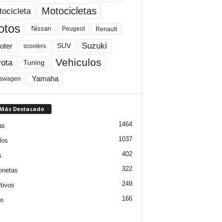
Motocicletas
ocicleta
otos
Nissan
Peugeot
Renault
Suzuki
oter
SUV
scooters
Vehiculos
ota
Tuning
Yamaha
kswagen
 Más Destacado
1464
as
1037
los
402
s
322
onetas
249
tivos
166
jo