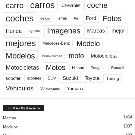
carros
carro
coche
Chevrolet
coches
Fotos
Ford
Ferrari
Fiat
de lujo
Imagenes
Marcas
mejor
Honda
Hyundai
mejores
Modelo
Mercedes-Benz
Modelos
moto
Motocicleta
Monovolumen
Motos
Motocicletas
Nissan
Peugeot
Renault
Toyota
Suzuki
scooter
Tuning
SUV
scooters
Vehiculos
Yamaha
Volkswagen
Lo Más Destacado
1464
Marcas
1037
Modelos