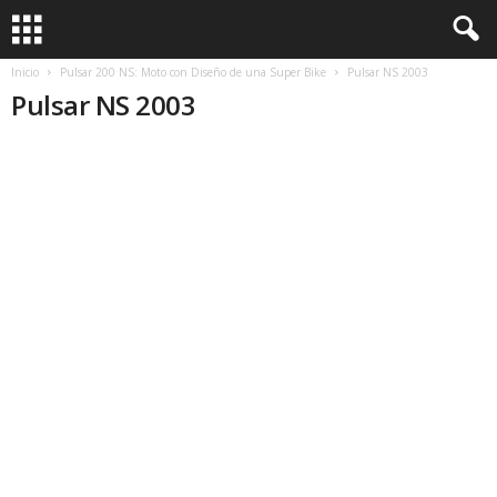
Inicio
Pulsar 200 NS: Moto con Diseño de una Super Bike
Pulsar NS 2003
Pulsar NS 2003