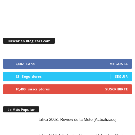
Buscar en Blogicars.com
2,602
Fans
ME GUSTA
62
Seguidores
SEGUIR
10,400
suscriptores
SUSCRIBIRTE
Lo Más Popular
Italika 200Z: Review de la Moto [Actualizado]