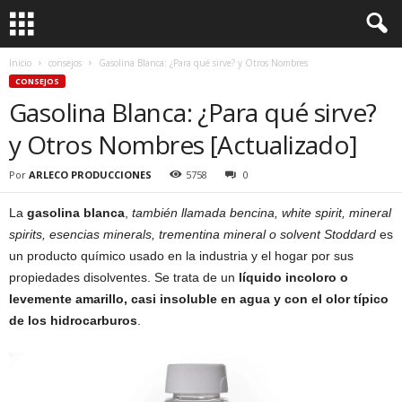
Inicio
consejos
Gasolina Blanca: ¿Para qué sirve? y Otros Nombres
CONSEJOS
Gasolina Blanca: ¿Para qué sirve?
y Otros Nombres [Actualizado]
Por
ARLECO PRODUCCIONES
5758
0
La
gasolina blanca
,
también llamada bencina, white spirit, mineral
spirits, esencias minerals, trementina mineral o solvent Stoddard
es
un producto químico usado en la industria y el hogar por sus
propiedades disolventes. Se trata de un
líquido incoloro o
levemente amarillo, casi insoluble en agua y con el olor típico
de los hidrocarburos
.