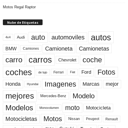
Motos Regal Raptor
Nube de Etiquetas
autos
auto
automoviles
Audi
4x4
Camioneta
Camionetas
BMW
Camiones
carros
carro
coche
Chevrolet
coches
Fotos
Ford
Ferrari
Fiat
de lujo
Imagenes
Marcas
mejor
Honda
Hyundai
mejores
Modelo
Mercedes-Benz
Modelos
moto
Motocicleta
Monovolumen
Motos
Motocicletas
Nissan
Peugeot
Renault