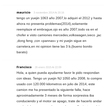
mauricio
3 noviembre 2014 At 20:16
tengo un yuejin 1063 año 2007,lo adquiri el 2012 y hasta
ahora no presenta problemas(2014),solamente
reemplaze el embrague,ojo es año 2007,todo va en el
chofer e visto camiones mercedes,volkswagen,iveco ,jac
,dong feng ,con «pannas» y mi yuejin sigue en
carretera,en mi opinion tiene las 3 b,(bueno bonito
barato)
Francisco
26 enero 2015 At 22:09
Hola, a quien pueda ayudarme favor le pido respondan
con ideas. Tengo un yuejin NJ 1050 año 2008, lo compre
usado con 120.000 kilometros en julio de 2014, este
camion me ha presentado la siguiente falla, hace
aproximadamente 3 meses de forma sorpresiva iba
conduciendo y el motor se apago, trate de hacerlo andar