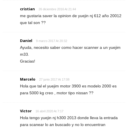
cristian
26 diciembre 2016 At 21:44
me gustaria saver la opinion de yuejin nj 612 año 20012
que tal son ??
Daniel
9 marzo 2017 At 20:32
Ayuda, necesito saber como hacer scanner a un yuejim
m33.
Gracias!
Marcelo
27 junio 2017 At 17:08
Hola que tal el yuejim motor 3900 es modelo 2000 es
para 5000 kg creo , motor tipo nissan ??
Victor
16 abril 2020 At 7:17
Hola tengo yuejin nj h300 2013 donde lleva la entrada
para scanear lo an buscado y no lo encuentran