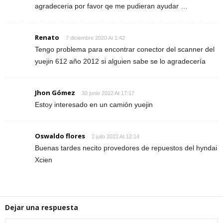
agradeceria por favor qe me pudieran ayudar …
Renato
7 diciembre 2020 At 1:42
Tengo problema para encontrar conector del scanner del
yuejin 612 año 2012 si alguien sabe se lo agradecería
Jhon Gómez
30 junio 2022 At 17:17
Estoy interesado en un camión yuejin
Oswaldo flores
2 julio 2022 At 12:14
Buenas tardes necito provedores de repuestos del hyndai
Xcien
Dejar una respuesta