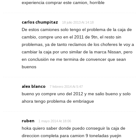
experiencia comprar este camion, horrible
carlos chumpitaz
18 julio 2013 At 14:18
De estos camiones solo tengo el problema de la caja de
cambio, compre uno en el 2011 de 9tn, el resto sin
problemas, ya de tanto reclamos de los choferes le voy a
cambiar la caja por uno similar de la marca Nissan, pero
en conclusión ne me termina de convencer que sean
buenos
alex blanco
7 febrero 2014 At 5:47
bueno yo compre uno del 2012 y me salio bueno y solo
ahora tengo problema de embriague
ruben
1 mayo 2014 At 18:06
hoka quiero saber donde puedo conseguir la caja de
direccion completa para camion 9 toneladas yuejin