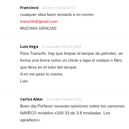
Francisco
26 enero 2015 At 22:10
cualquier idea favor enviarla a mi correo
transcfe@gmail.com
MUCHAS GRACIAS
Luis Vega
26 noviembre 2015 At 19:03
Para Transcfe, hay que limpiar el tanque de petroleo, se
forma una borra como un chicle y tapa el cedaso o filtro
que lleva en el tubo del tanque.
A mi me paso lo mismo.
Luis.
Carlos Alexi
14 octubre 2016 At 10:55
Buen dia,Porfavor necesito opiniones sobre los camiones
NAVECO modelos x100-33 de 3.8 toneladas. Les
agradezco.