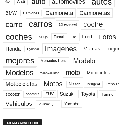
autos
auto
automoviles
Audi
4x4
Camioneta
Camionetas
BMW
Camiones
carros
carro
coche
Chevrolet
coches
Fotos
Ford
Ferrari
Fiat
de lujo
Imagenes
Marcas
mejor
Honda
Hyundai
mejores
Modelo
Mercedes-Benz
Modelos
moto
Motocicleta
Monovolumen
Motos
Motocicletas
Nissan
Peugeot
Renault
Toyota
Suzuki
scooter
Tuning
SUV
scooters
Vehiculos
Yamaha
Volkswagen
Lo Más Destacado