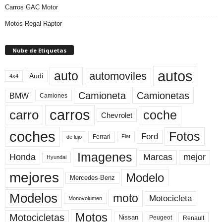
Carros GAC Motor
Motos Regal Raptor
Nube de Etiquetas
autos
auto
automoviles
Audi
4x4
Camioneta
Camionetas
BMW
Camiones
carros
carro
coche
Chevrolet
coches
Fotos
Ford
Ferrari
Fiat
de lujo
Imagenes
Marcas
mejor
Honda
Hyundai
mejores
Modelo
Mercedes-Benz
Modelos
moto
Motocicleta
Monovolumen
Motos
Motocicletas
Nissan
Peugeot
Renault