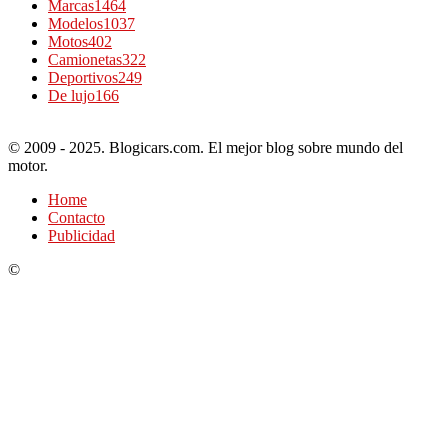
Marcas
1464
Modelos
1037
Motos
402
Camionetas
322
Deportivos
249
De lujo
166
© 2009 - 2025. Blogicars.com. El mejor blog sobre mundo del
motor.
Home
Contacto
Publicidad
©