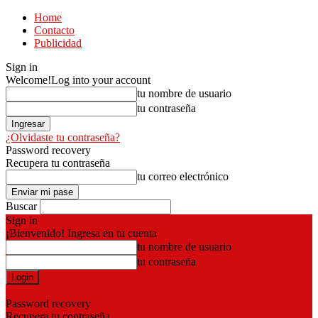
Home
Contacto
Publicidad
Sign in
Welcome!
Log into your account
tu nombre de usuario
tu contraseña
¿Olvidaste tu contraseña?
Password recovery
Recupera tu contraseña
tu correo electrónico
Buscar
Sign in
¡Bienvenido! Ingresa en tu cuenta
tu nombre de usuario
tu contraseña
Forgot your password? Get help
Password recovery
Recupera tu contraseña