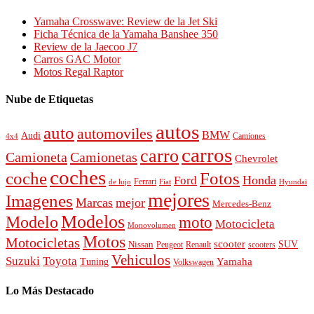
Yamaha Crosswave: Review de la Jet Ski
Ficha Técnica de la Yamaha Banshee 350
Review de la Jaecoo J7
Carros GAC Motor
Motos Regal Raptor
Nube de Etiquetas
autos
auto
automoviles
BMW
Audi
4x4
Camiones
carros
carro
Camioneta
Camionetas
Chevrolet
coches
Fotos
coche
Honda
Ford
Ferrari
de lujo
Fiat
Hyundai
mejores
Imagenes
Marcas
mejor
Mercedes-Benz
Modelos
Modelo
moto
Motocicleta
Monovolumen
Motos
Motocicletas
scooter
SUV
Nissan
Peugeot
scooters
Renault
Vehiculos
Suzuki
Toyota
Tuning
Yamaha
Volkswagen
Lo Más Destacado