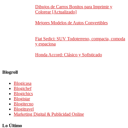
Dibujos de Carros Bonitos para Imprimir y
Colorear [Actualizado]
Mejores Modelos de Autos Convertibles
Fiat Sedici: SUV Todoterreno, compacta, comoda
y espaciosa
Honda Accord: Clásico y Sofisticado
Blogroll
Blogicasa
Blogichef
Blogichics
Blogistar
Blogitecno
Blogitravel
Marketing Digital & Publicidad Online
Lo Último