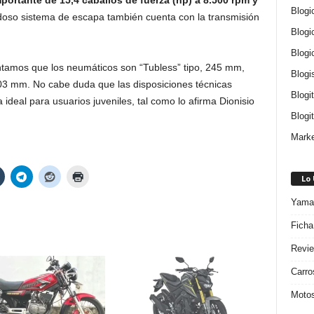
mportante de 15,4 caballos de fuerza (hp) a 8.500 rpm y
Blogi
doso sistema de escapa también cuenta con la transmisión
Blogi
Blogi
ntamos que los neumáticos son “Tubless” tipo, 245 mm,
Blogi
203 mm. No cabe duda que las disposiciones técnicas
Blogi
ideal para usuarios juveniles, tal como lo afirma Dionisio
Blogit
Marke
Lo
Yamah
Ficha
Revie
Carro
Motos