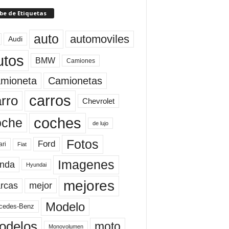
be de Etiquetas
auto
automoviles
Audi
utos
BMW
Camiones
mioneta
Camionetas
carros
rro
Chevrolet
coches
oche
de lujo
Fotos
Ford
ari
Fiat
Imagenes
nda
Hyundai
mejores
rcas
mejor
Modelo
cedes-Benz
odelos
moto
Monovolumen