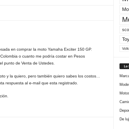
Mot
M
sco
Toy
Vol
resada en comprar la moto Yamaha Exciter 150 GP.
 Colombia o cuanto me podría costar en Pesos
l punto de Venta de Ustedes.
Lo
Marc
o y la quiero, pero también quiero sabes los costos…
a respuesta al e-mail que esta registrado.
Mode
Moto
ción.
Cami
Depor
De lu