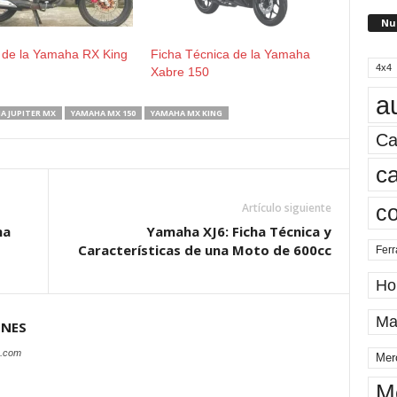
Nu
 de la Yamaha RX King
Ficha Técnica de la Yamaha
4x4
Xabre 150
a
A JUPITER MX
YAMAHA MX 150
YAMAHA MX KING
Ca
ca
Artículo siguiente
c
na
Yamaha XJ6: Ficha Técnica y
Características de una Moto de 600cc
Ferr
Ho
Ma
ONES
s.com
Mer
M