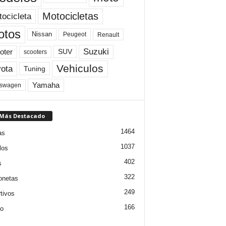
Motocicletas
ocicleta
otos
Nissan
Peugeot
Renault
Suzuki
oter
SUV
scooters
Vehiculos
ota
Tuning
Yamaha
kswagen
 Más Destacado
1464
as
1037
los
402
s
322
onetas
249
tivos
166
jo