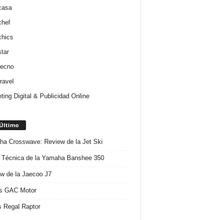
casa
chef
chics
star
tecno
ravel
ting Digital & Publicidad Online
 Último
a Crosswave: Review de la Jet Ski
 Técnica de la Yamaha Banshee 350
w de la Jaecoo J7
s GAC Motor
 Regal Raptor