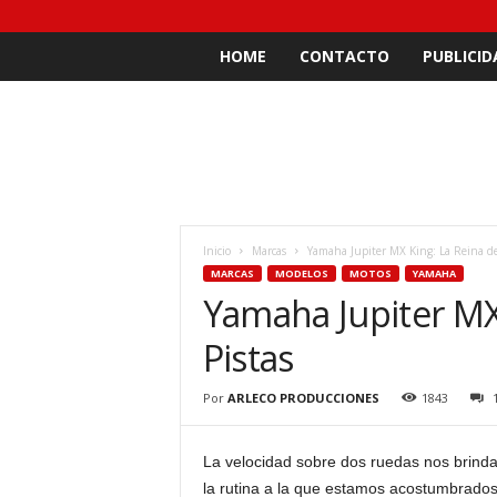
HOME
CONTACTO
PUBLICID
Inicio
Marcas
Yamaha Jupiter MX King: La Reina de 
MARCAS
MODELOS
MOTOS
YAMAHA
Yamaha Jupiter MX 
Pistas
Por
ARLECO PRODUCCIONES
1843
La velocidad sobre dos ruedas nos brinda
la rutina a la que estamos acostumbrado