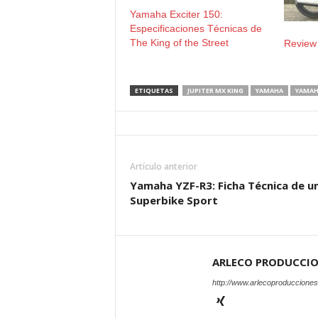
Yamaha Exciter 150:
Especificaciones Técnicas de
The King of the Street
Review
ETIQUETAS
JUPITER MX KING
YAMAHA
YAMAH
Artículo anterior
Yamaha YZF-R3: Ficha Técnica de u
Superbike Sport
ARLECO PRODUCCI
http://www.arlecoproduccione