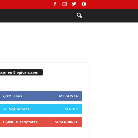
scar en Blogicars.com
2,602
Fans
ME GUSTA
62
Seguidores
SEGUIR
10,400
suscriptores
SUSCRIBIRTE