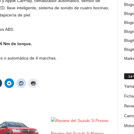
 y Apple CarPlay, climatizador automático, sensor de
Blogi
D, llave inteligente, sistema de sonido de cuatro bocinas,
Blogi
apicería de piel.
Blogi
nos ABS.
Blogi
Blogi
04 Nm de torque.
Blogit
es o automática de 4 marchas.
Marke
Lo
Yamah
Ficha
Revie
Carro
Motos
Review del Suzuki S-Presso