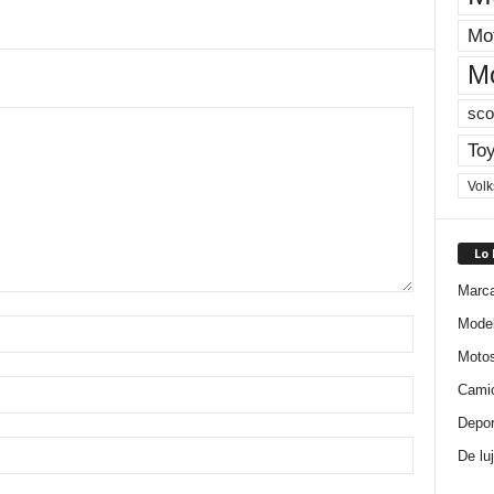
Mot
M
sco
Toy
Vol
Lo
Marc
Mode
Moto
Cami
Depor
De lu