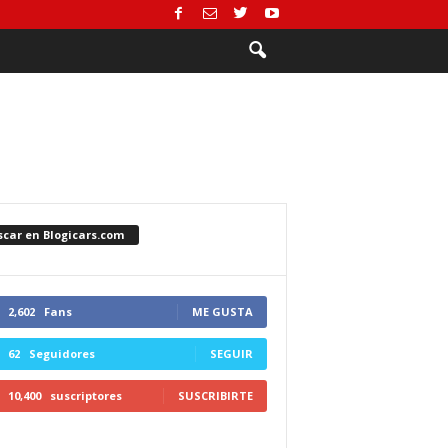
scar en Blogicars.com
2,602
Fans
ME GUSTA
62
Seguidores
SEGUIR
10,400
suscriptores
SUSCRIBIRTE