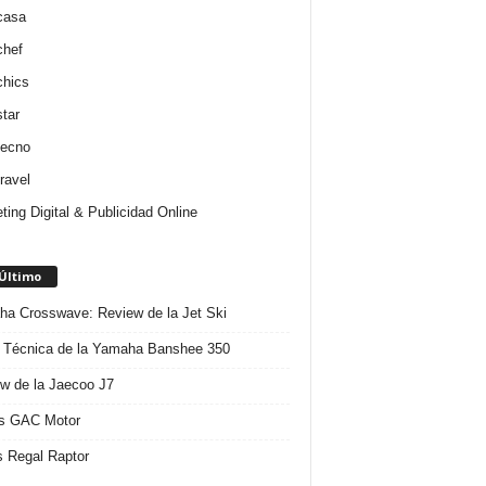
casa
chef
chics
star
tecno
ravel
ting Digital & Publicidad Online
 Último
a Crosswave: Review de la Jet Ski
 Técnica de la Yamaha Banshee 350
w de la Jaecoo J7
s GAC Motor
 Regal Raptor