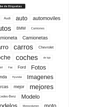
be de Etiquetas
auto
automoviles
Audi
utos
BMW
Camiones
mioneta
Camionetas
carros
rro
Chevrolet
coches
oche
de lujo
Fotos
Ford
ari
Fiat
Imagenes
nda
Hyundai
mejores
rcas
mejor
Modelo
cedes-Benz
odelos
moto
Monovolumen