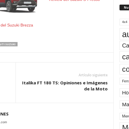
Nu
4x4
del Suzuki Brezza
a
Ca
UTI SUZUKI
ca
c
Artículo siguiente
Ferr
Italika FT 180 TS: Opiniones e Imágenes
de la Moto
Ho
Ma
ONES
Mer
s.com
M