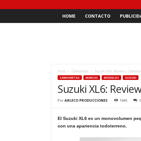
HOME
CONTACTO
PUBLICID
Inicio
Camionetas
Suzuki XL6: Review y Comentar
CAMIONETAS
MARCAS
MODELOS
SUZUKI
Suzuki XL6: Revie
Por
ARLECO PRODUCCIONES
1645
El Suzuki XL6 es un monovolumen pequ
con una apariencia todoterreno.