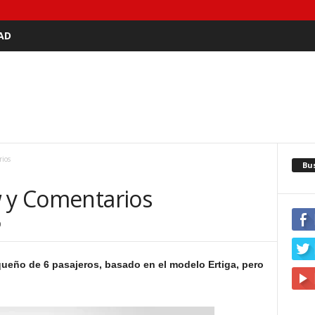
AD
ios
Bu
w y Comentarios
0
eño de 6 pasajeros, basado en el modelo Ertiga, pero