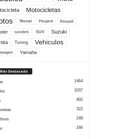
Motocicletas
ocicleta
otos
Nissan
Peugeot
Renault
Suzuki
oter
SUV
scooters
Vehiculos
ota
Tuning
Yamaha
kswagen
 Más Destacado
1464
as
1037
los
402
s
322
onetas
249
tivos
166
jo