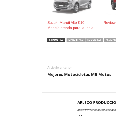
Suzuki-Maruti Alto K10:
Review 
Modelo creado para la India
ETIQUETAS
MARUTI XL6
SUZUKI XL6
XL6 MAR
Artículo anterior
Mejores Motocicletas MB Motos
ARLECO PRODUCCI
http://www.arlecoproduccione