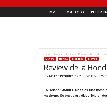
HOME
CONTACTO
PUBLICID
Inicio
Marcas
Honda
Review de la Honda Hnes
MARCAS
HONDA
MODELOS
MOTOS
Review de la Hond
Por
ARLECO PRODUCCIONES
1904
La Honda CB350 H’Ness es una moto de
moderna
. Se encuentra disponible en do