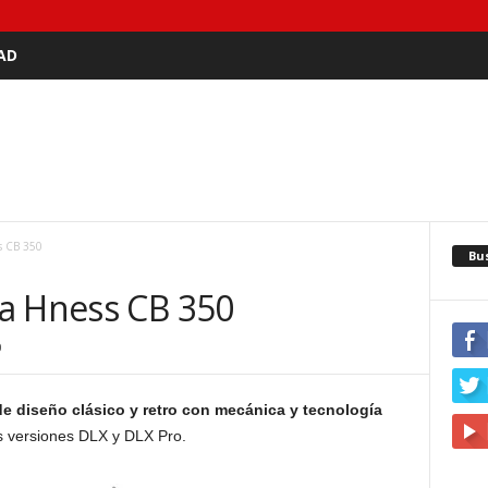
AD
s CB 350
Bu
a Hness CB 350
0
 diseño clásico y retro con mecánica y tecnología
s versiones DLX y DLX Pro.