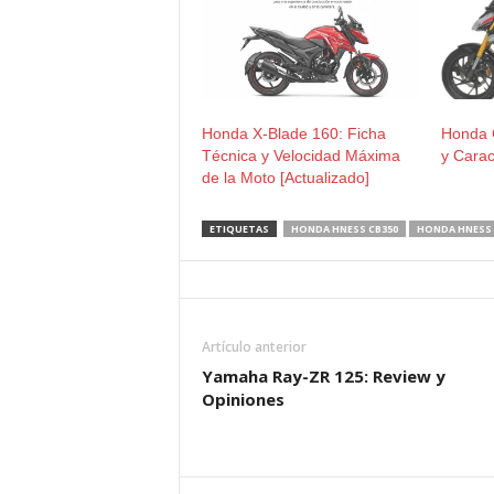
Honda X-Blade 160: Ficha
Honda 
Técnica y Velocidad Máxima
y Carac
de la Moto [Actualizado]
ETIQUETAS
HONDA HNESS CB350
HONDA HNESS 
Artículo anterior
Yamaha Ray-ZR 125: Review y
Opiniones