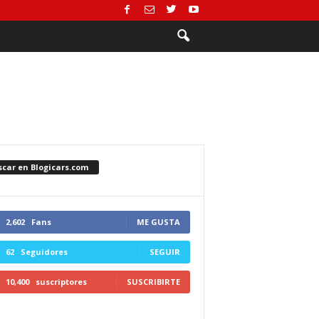
scar en Blogicars.com
2,602
Fans
ME GUSTA
62
Seguidores
SEGUIR
10,400
suscriptores
SUSCRIBIRTE