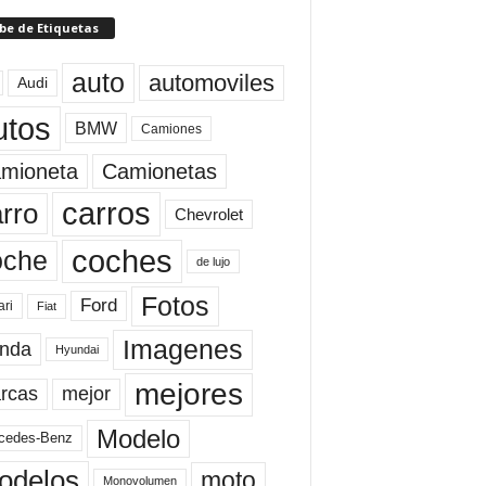
be de Etiquetas
auto
automoviles
Audi
utos
BMW
Camiones
mioneta
Camionetas
carros
rro
Chevrolet
coches
oche
de lujo
Fotos
Ford
ari
Fiat
Imagenes
nda
Hyundai
mejores
rcas
mejor
Modelo
cedes-Benz
odelos
moto
Monovolumen