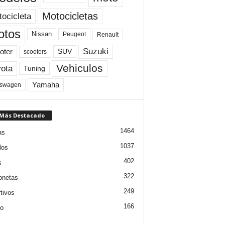
Motocicletas
ocicleta
otos
Nissan
Peugeot
Renault
Suzuki
oter
SUV
scooters
Vehiculos
ota
Tuning
Yamaha
kswagen
 Más Destacado
1464
as
1037
los
402
s
322
onetas
249
tivos
166
jo