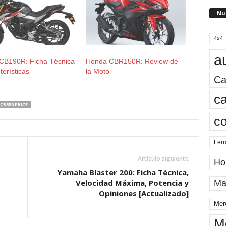
Nu
4x4
a
CB190R: Ficha Técnica
Honda CBR150R: Review de
terísticas
la Moto
Ca
ca
CB350 PRICE
c
Ferr
Artículo siguiente
Ho
Yamaha Blaster 200: Ficha Técnica,
Velocidad Máxima, Potencia y
Ma
Opiniones [Actualizado]
Mer
M