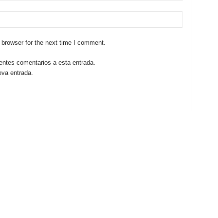
 browser for the next time I comment.
ientes comentarios a esta entrada.
eva entrada.
nde cómo se procesan los datos de tus comentarios.
© 2009 - 2025. Blogicars.com. El mejor blog sobre mundo del motor.