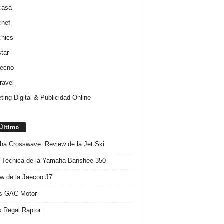
casa
chef
chics
star
tecno
ravel
ting Digital & Publicidad Online
 Último
a Crosswave: Review de la Jet Ski
 Técnica de la Yamaha Banshee 350
w de la Jaecoo J7
s GAC Motor
 Regal Raptor