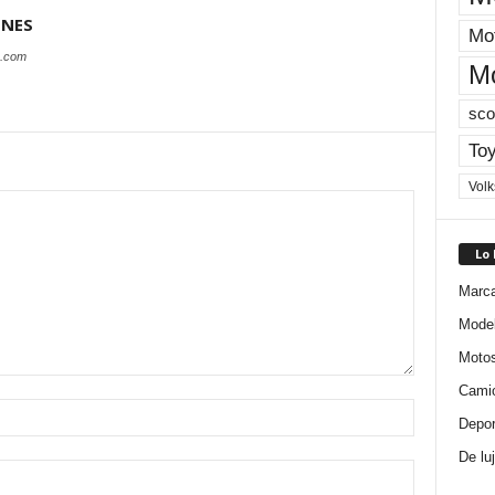
ONES
Mot
s.com
M
sco
Toy
Vol
Lo
Marc
Mode
Moto
Cami
Depor
De lu