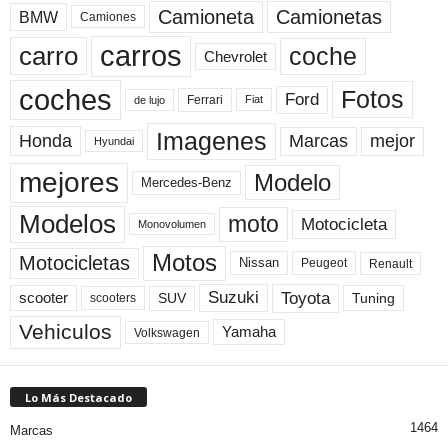
Camioneta
Camionetas
BMW
Camiones
carros
carro
coche
Chevrolet
coches
Fotos
Ford
Ferrari
Fiat
de lujo
Imagenes
Marcas
mejor
Honda
Hyundai
mejores
Modelo
Mercedes-Benz
Modelos
moto
Motocicleta
Monovolumen
Motos
Motocicletas
Nissan
Peugeot
Renault
Toyota
Suzuki
scooter
Tuning
SUV
scooters
Vehiculos
Yamaha
Volkswagen
Lo Más Destacado
1464
Marcas