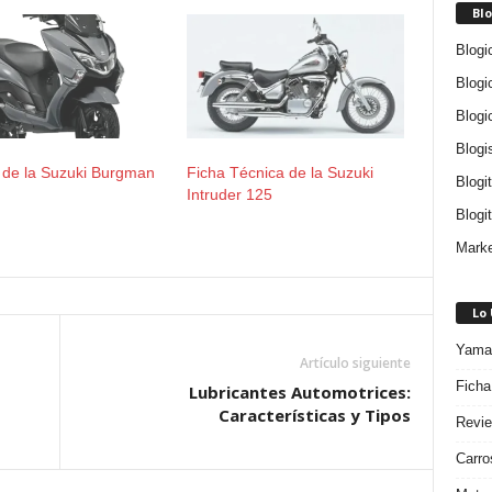
Blo
Blogi
Blogi
Blogi
Blogi
 de la Suzuki Burgman
Ficha Técnica de la Suzuki
Blogi
Intruder 125
Blogit
Marke
Lo
Yamah
Artículo siguiente
Ficha
Lubricantes Automotrices:
Características y Tipos
Revie
Carro