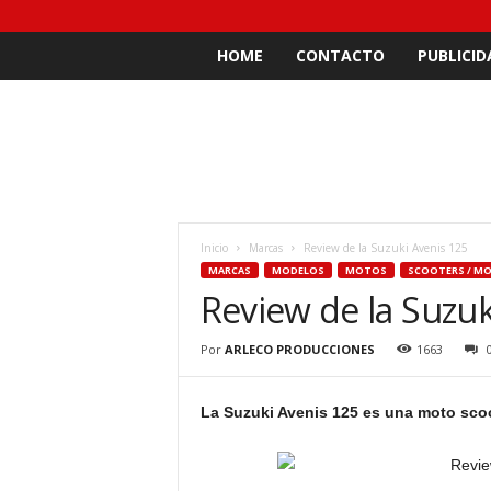
HOME
CONTACTO
PUBLICID
Inicio
Marcas
Review de la Suzuki Avenis 125
MARCAS
MODELOS
MOTOS
SCOOTERS / M
Review de la Suzuk
Por
ARLECO PRODUCCIONES
1663
La Suzuki Avenis 125 es una moto scoo