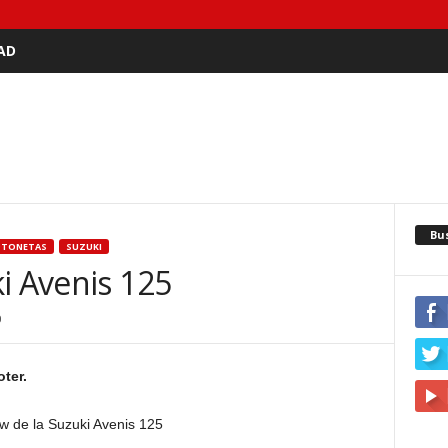
AD
Bu
OTONETAS
SUZUKI
i Avenis 125
0
ter.