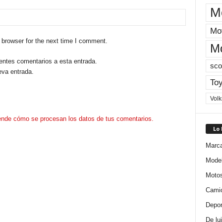
M
Mot
 browser for the next time I comment.
M
ientes comentarios a esta entrada.
sco
eva entrada.
Toy
Vol
nde cómo se procesan los datos de tus comentarios.
Lo
Marc
Mode
Moto
Cami
Depor
De lu