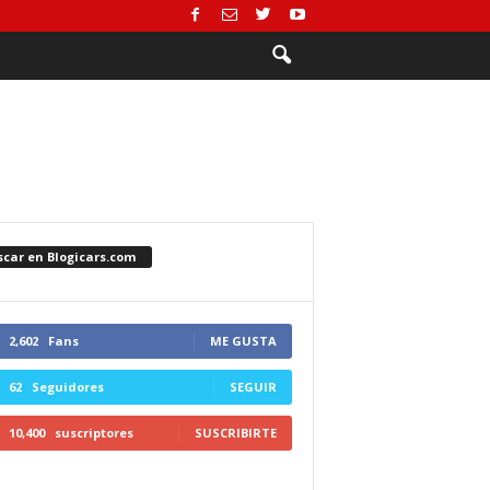
scar en Blogicars.com
2,602
Fans
ME GUSTA
62
Seguidores
SEGUIR
10,400
suscriptores
SUSCRIBIRTE