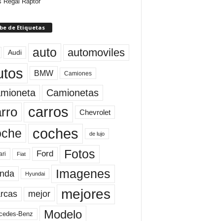
 Regal Raptor
be de Etiquetas
auto
automoviles
Audi
utos
BMW
Camiones
mioneta
Camionetas
carros
rro
Chevrolet
coches
oche
de lujo
Fotos
Ford
ari
Fiat
Imagenes
nda
Hyundai
mejores
rcas
mejor
Modelo
cedes-Benz