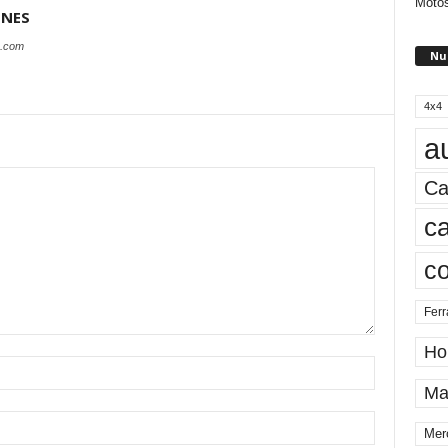
Motos
ONES
s.com
Nu
4x4
a
Ca
ca
c
Ferr
Ho
Ma
Mer