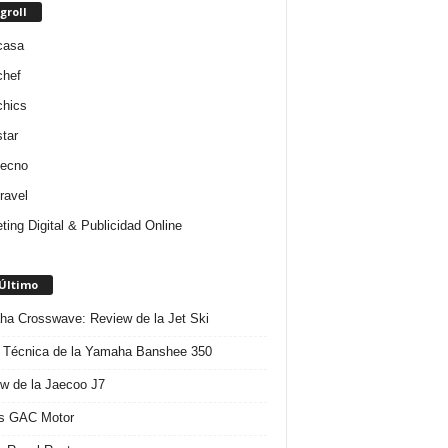
groll
casa
chef
chics
star
tecno
ravel
ting Digital & Publicidad Online
 Último
a Crosswave: Review de la Jet Ski
 Técnica de la Yamaha Banshee 350
w de la Jaecoo J7
s GAC Motor