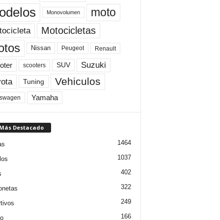
odelos
moto
Monovolumen
Motocicletas
ocicleta
otos
Nissan
Peugeot
Renault
Suzuki
oter
SUV
scooters
Vehiculos
ota
Tuning
Yamaha
kswagen
 Más Destacado
1464
as
1037
los
402
s
322
onetas
249
tivos
166
jo