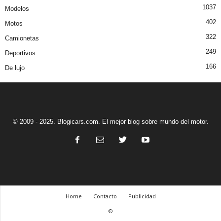
1037
Modelos
402
Motos
322
Camionetas
249
Deportivos
166
De lujo
© 2009 - 2025. Blogicars.com. El mejor blog sobre mundo del motor.
Home
Contacto
Publicidad
©