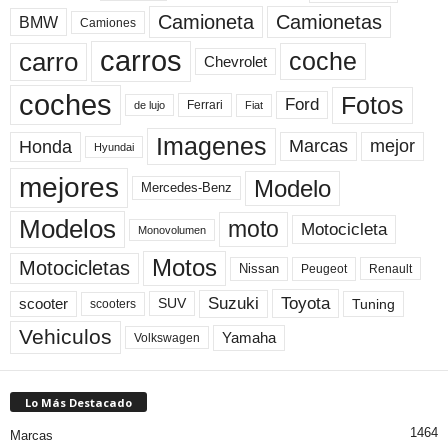
Camioneta
Camionetas
BMW
Camiones
carros
carro
coche
Chevrolet
coches
Fotos
Ford
Ferrari
Fiat
de lujo
Imagenes
Marcas
mejor
Honda
Hyundai
mejores
Modelo
Mercedes-Benz
Modelos
moto
Motocicleta
Monovolumen
Motos
Motocicletas
Nissan
Peugeot
Renault
Toyota
Suzuki
scooter
Tuning
SUV
scooters
Vehiculos
Yamaha
Volkswagen
Lo Más Destacado
1464
Marcas