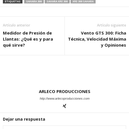
ETIQUETAS
SAHARA 300
SAHARA XRE 300
XRE 300 SAHARA
Artículo anterior
Artículo siguiente
Medidor de Presión de
Vento GTS 300: Ficha
Llantas: ¿Qué es y para
Técnica, Velocidad Máxima
qué sirve?
y Opiniones
ARLECO PRODUCCIONES
http://www.arlecoproducciones.com
Dejar una respuesta