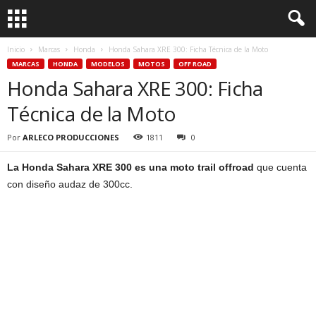
Inicio
Marcas
Honda
Honda Sahara XRE 300: Ficha Técnica de la Moto
MARCAS
HONDA
MODELOS
MOTOS
OFF ROAD
Honda Sahara XRE 300: Ficha
Técnica de la Moto
Por
ARLECO PRODUCCIONES
1811
0
La Honda Sahara XRE 300 es una moto trail offroad
que cuenta
con diseño audaz de 300cc.