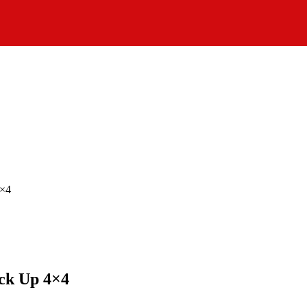
4×4
ick Up 4×4