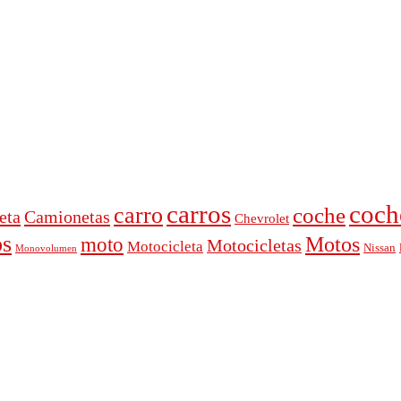
carros
coch
carro
coche
eta
Camionetas
Chevrolet
s
moto
Motos
Motocicletas
Motocicleta
Nissan
Monovolumen