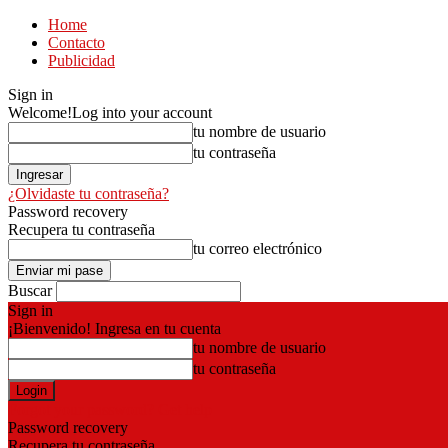
Home
Contacto
Publicidad
Sign in
Welcome!
Log into your account
tu nombre de usuario
tu contraseña
¿Olvidaste tu contraseña?
Password recovery
Recupera tu contraseña
tu correo electrónico
Buscar
Sign in
¡Bienvenido! Ingresa en tu cuenta
tu nombre de usuario
tu contraseña
Forgot your password? Get help
Password recovery
Recupera tu contraseña