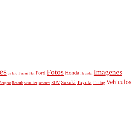
es
Fotos
Imagenes
Honda
Ford
Ferrari
de lujo
Fiat
Hyundai
Vehiculos
Suzuki
Toyota
scooter
Tuning
SUV
Peugeot
scooters
Renault