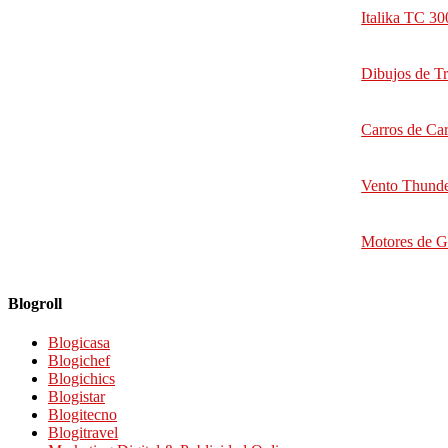
Italika TC 3
Dibujos de Tr
Carros de Car
Vento Thunde
Motores de Ga
Blogroll
Blogicasa
Blogichef
Blogichics
Blogistar
Blogitecno
Blogitravel