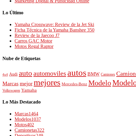
Marketing Digital & Publicidad Online
Lo Último
Yamaha Crosswave: Review de la Jet Ski
Ficha Técnica de la Yamaha Banshee 350
Review de la Jaecoo J7
Carros GAC Motor
Motos Regal Raptor
Nube de Etiquetas
autos
auto
automoviles
Camion
BMW
Audi
4x4
Camiones
mejores
Modelo
Modelo
Marcas
mejor
Mercedes-Benz
Yamaha
Volkswagen
Lo Más Destacado
Marcas
1464
Modelos
1037
Motos
402
Camionetas
322
Deportivos
249