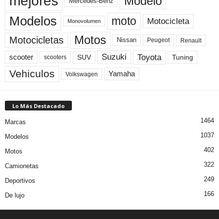
mejores
Modelo
Mercedes-Benz
Modelos
moto
Motocicleta
Monovolumen
Motos
Motocicletas
Nissan
Peugeot
Renault
Toyota
Suzuki
scooter
Tuning
SUV
scooters
Vehiculos
Yamaha
Volkswagen
Lo Más Destacado
1464
Marcas
1037
Modelos
402
Motos
322
Camionetas
249
Deportivos
166
De lujo