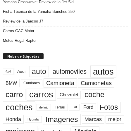
Yamaha Crosswave: Review de la Jet Ski
Ficha Técnica de la Yamaha Banshee 350
Review de la Jaecoo J7
Carros GAC Motor
Motos Regal Raptor
Nube de Etiquetas
autos
auto
automoviles
Audi
4x4
Camioneta
Camionetas
BMW
Camiones
carros
carro
coche
Chevrolet
coches
Fotos
Ford
Ferrari
Fiat
de lujo
Imagenes
Marcas
mejor
Honda
Hyundai