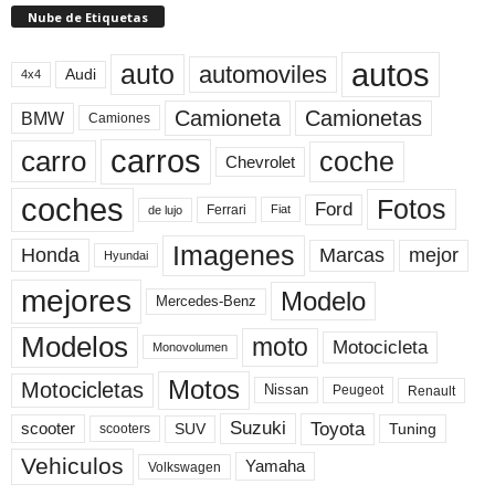
Nube de Etiquetas
autos
auto
automoviles
Audi
4x4
Camioneta
Camionetas
BMW
Camiones
carros
carro
coche
Chevrolet
coches
Fotos
Ford
Ferrari
Fiat
de lujo
Imagenes
Marcas
mejor
Honda
Hyundai
mejores
Modelo
Mercedes-Benz
Modelos
moto
Motocicleta
Monovolumen
Motos
Motocicletas
Nissan
Peugeot
Renault
Toyota
Suzuki
scooter
Tuning
SUV
scooters
Vehiculos
Yamaha
Volkswagen