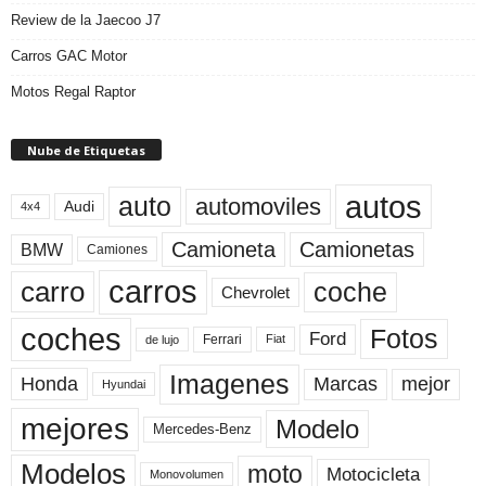
Review de la Jaecoo J7
Carros GAC Motor
Motos Regal Raptor
Nube de Etiquetas
autos
auto
automoviles
Audi
4x4
Camioneta
Camionetas
BMW
Camiones
carros
carro
coche
Chevrolet
coches
Fotos
Ford
Ferrari
Fiat
de lujo
Imagenes
Marcas
mejor
Honda
Hyundai
mejores
Modelo
Mercedes-Benz
Modelos
moto
Motocicleta
Monovolumen