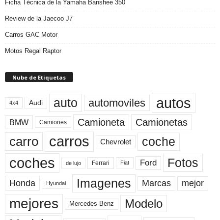
Ficha Técnica de la Yamaha Banshee 350
Review de la Jaecoo J7
Carros GAC Motor
Motos Regal Raptor
Nube de Etiquetas
autos
auto
automoviles
Audi
4x4
Camioneta
Camionetas
BMW
Camiones
carros
carro
coche
Chevrolet
coches
Fotos
Ford
Ferrari
Fiat
de lujo
Imagenes
Marcas
mejor
Honda
Hyundai
mejores
Modelo
Mercedes-Benz