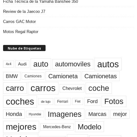
Ficha Técnica de la Yamaha Banshee 350
Review de la Jaecoo J7
Carros GAC Motor
Motos Regal Raptor
Nube de Etiquetas
autos
auto
automoviles
Audi
4x4
Camioneta
Camionetas
BMW
Camiones
carros
carro
coche
Chevrolet
coches
Fotos
Ford
Ferrari
Fiat
de lujo
Imagenes
Marcas
mejor
Honda
Hyundai
mejores
Modelo
Mercedes-Benz