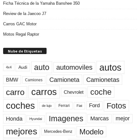
Ficha Técnica de la Yamaha Banshee 350
Review de la Jaecoo J7
Carros GAC Motor
Motos Regal Raptor
Nube de Etiquetas
autos
auto
automoviles
Audi
4x4
Camioneta
Camionetas
BMW
Camiones
carros
carro
coche
Chevrolet
coches
Fotos
Ford
Ferrari
Fiat
de lujo
Imagenes
Marcas
mejor
Honda
Hyundai
mejores
Modelo
Mercedes-Benz