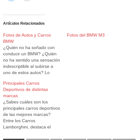
Artículos Relacionados
Fotos de Autos y Carros
Fotos del BMW M3
BMW
¿Quién no ha soñado con
conducir un BMW? ¿Quién
no ha sentido una sensación
indescriptible al subirse a
uno de estos autos? Lo
cierto es que BMW se ha
Principales Carros
convertido en uno de los
Deportivos de distintas
más grandes fabricantes de
marcas
automóviles a nivel mundial
¿Sabes cuáles son los
debido a la belleza y
principales carros deportivos
distinción de sus…
de las mejores marcas?
Entre los Carros
Lamborghini, destaca el
Lamborghini Gallardo, el
Lamborghini Diablo, el