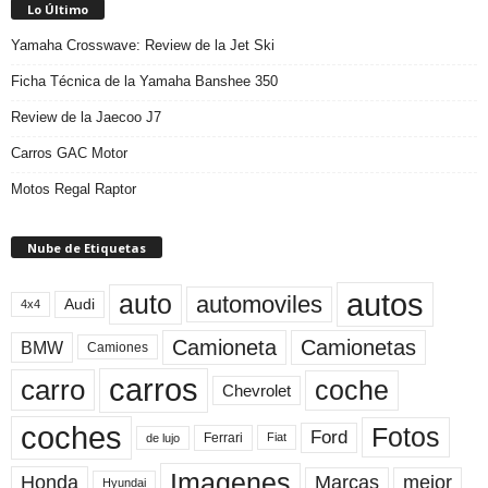
Lo Último
Yamaha Crosswave: Review de la Jet Ski
Ficha Técnica de la Yamaha Banshee 350
Review de la Jaecoo J7
Carros GAC Motor
Motos Regal Raptor
Nube de Etiquetas
autos
auto
automoviles
Audi
4x4
Camioneta
Camionetas
BMW
Camiones
carros
carro
coche
Chevrolet
coches
Fotos
Ford
Ferrari
Fiat
de lujo
Imagenes
Marcas
mejor
Honda
Hyundai