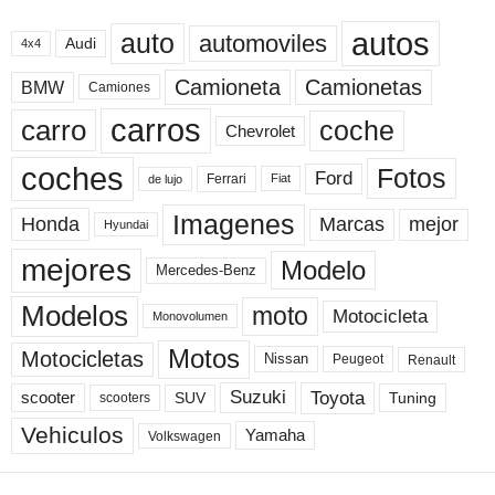
autos
auto
automoviles
Audi
4x4
Camioneta
Camionetas
BMW
Camiones
carros
carro
coche
Chevrolet
coches
Fotos
Ford
Ferrari
Fiat
de lujo
Imagenes
Marcas
mejor
Honda
Hyundai
mejores
Modelo
Mercedes-Benz
Modelos
moto
Motocicleta
Monovolumen
Motos
Motocicletas
Nissan
Peugeot
Renault
Toyota
Suzuki
scooter
Tuning
SUV
scooters
Vehiculos
Yamaha
Volkswagen