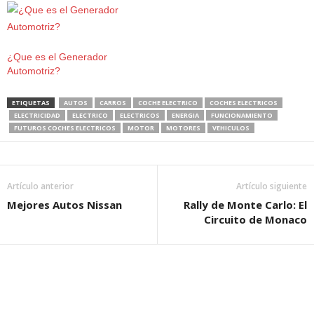
ambiente. Es imposible
ignorar todo lo que puede
llegar a generar un vehículo
convertido a híbrido, si
¿Que es el Generador
todavía no conoces mucho
Automotriz?
acerca de ellos o los…
ETIQUETAS
AUTOS
CARROS
COCHE ELECTRICO
COCHES ELECTRICOS
ELECTRICIDAD
ELECTRICO
ELECTRICOS
ENERGIA
FUNCIONAMIENTO
FUTUROS COCHES ELECTRICOS
MOTOR
MOTORES
VEHICULOS
Artículo anterior
Artículo siguiente
Mejores Autos Nissan
Rally de Monte Carlo: El
Circuito de Monaco