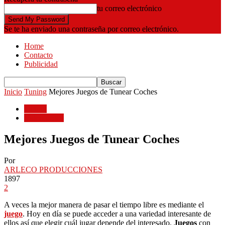
tu correo electrónico
Se te ha enviado una contraseña por correo electrónico.
Home
Contacto
Publicidad
Inicio
Tuning
Mejores Juegos de Tunear Coches
Tuning
Videojuegos
Mejores Juegos de Tunear Coches
Por
ARLECO PRODUCCIONES
1897
2
A veces la mejor manera de pasar el tiempo libre es mediante el
juego
. Hoy en día se puede acceder a una variedad interesante de
ellos así que elegir cuál jugar depende del interesado.
Juegos
con