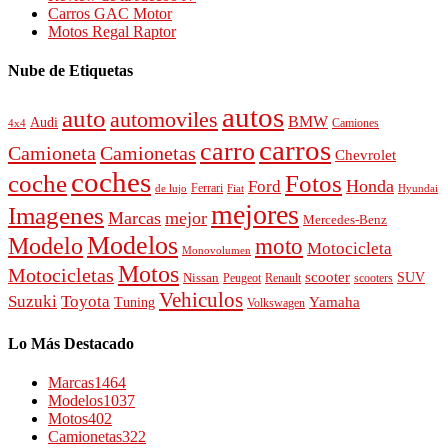
Carros GAC Motor
Motos Regal Raptor
Nube de Etiquetas
autos
auto
automoviles
BMW
Audi
4x4
Camiones
carros
carro
Camioneta
Camionetas
Chevrolet
coches
Fotos
coche
Honda
Ford
Ferrari
de lujo
Fiat
Hyundai
mejores
Imagenes
Marcas
mejor
Mercedes-Benz
Modelos
Modelo
moto
Motocicleta
Monovolumen
Motos
Motocicletas
scooter
SUV
Nissan
Peugeot
scooters
Renault
Vehiculos
Suzuki
Toyota
Tuning
Yamaha
Volkswagen
Lo Más Destacado
Marcas
1464
Modelos
1037
Motos
402
Camionetas
322