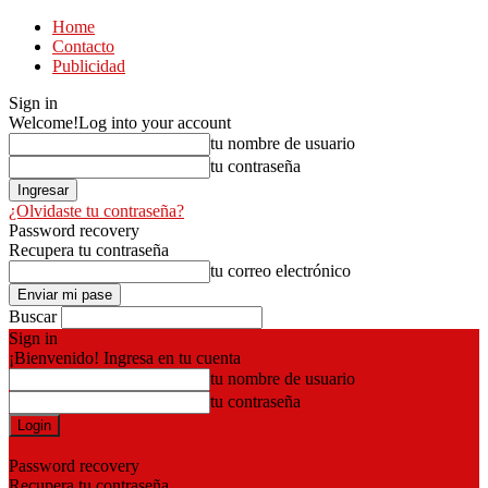
Home
Contacto
Publicidad
Sign in
Welcome!
Log into your account
tu nombre de usuario
tu contraseña
¿Olvidaste tu contraseña?
Password recovery
Recupera tu contraseña
tu correo electrónico
Buscar
Sign in
¡Bienvenido! Ingresa en tu cuenta
tu nombre de usuario
tu contraseña
Forgot your password? Get help
Password recovery
Recupera tu contraseña