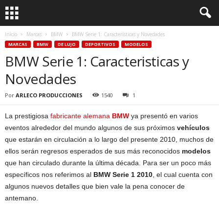
Inicio
Marcas
BMW
BMW Serie 1: Caracteristicas y Novedades
MARCAS
BMW
DE LUJO
DEPORTIVOS
MODELOS
BMW Serie 1: Caracteristicas y
Novedades
Por
ARLECO PRODUCCIONES
1540
1
La prestigiosa
fabricante alemana
BMW
ya presentó en varios
eventos alrededor del mundo algunos de sus próximos
vehículos
que estarán en circulación a lo largo del presente 2010, muchos de
ellos serán regresos esperados de sus más reconocidos
modelos
que han circulado durante la última década. Para ser un poco más
específicos nos referimos al
BMW Serie 1 2010
, el cual cuenta con
algunos nuevos detalles que bien vale la pena conocer de
antemano.