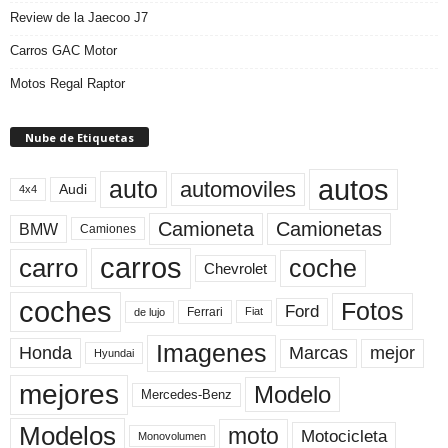
Review de la Jaecoo J7
Carros GAC Motor
Motos Regal Raptor
Nube de Etiquetas
autos
auto
automoviles
Audi
4x4
Camioneta
Camionetas
BMW
Camiones
carros
carro
coche
Chevrolet
coches
Fotos
Ford
Ferrari
Fiat
de lujo
Imagenes
Marcas
mejor
Honda
Hyundai
mejores
Modelo
Mercedes-Benz
Modelos
moto
Motocicleta
Monovolumen