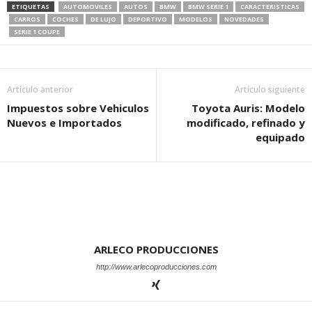
ha procurado mantener
ETIQUETAS
AUTOMOVILES
AUTOS
BMW
BMW SERIE 1
CARACTERISTICAS
siempre la imagen dinámica
CARROS
COCHES
DE LUJO
DEPORTIVO
MODELOS
NOVEDADES
al igual que en la
SERIE 1 COUPE
performance. Fueron 6 las
generaciones de estos autos
a lo largo…
Artículo anterior
Artículo siguiente
Impuestos sobre Vehiculos
Toyota Auris: Modelo
Nuevos e Importados
modificado, refinado y
equipado
ARLECO PRODUCCIONES
http://www.arlecoproducciones.com