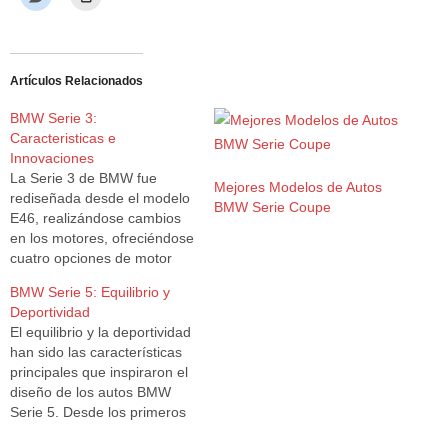
Artículos Relacionados
BMW Serie 3:
Caracteristicas e
Innovaciones
La Serie 3 de BMW fue
Mejores Modelos de Autos
rediseñada desde el modelo
BMW Serie Coupe
E46, realizándose cambios
en los motores, ofreciéndose
cuatro opciones de motor
para la Serie 3, de las cuales
BMW Serie 5: Equilibrio y
dos de estas son parte de la
Deportividad
nueva serie “N” de motores
El equilibrio y la deportividad
de la BMW. Otros cambios
han sido las características
realizados se dan en la…
principales que inspiraron el
diseño de los autos BMW
Serie 5. Desde los primeros
modelos lanzados en 1972,