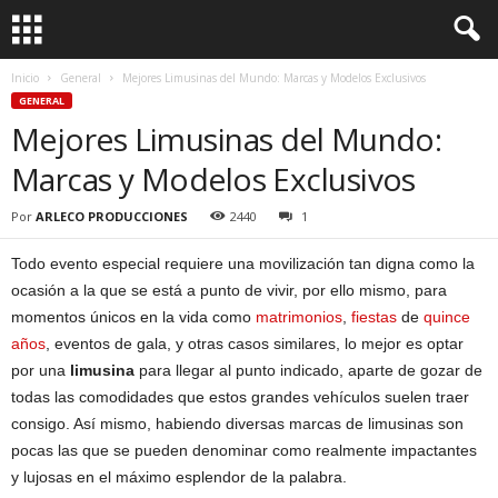
Inicio
General
Mejores Limusinas del Mundo: Marcas y Modelos Exclusivos
GENERAL
Mejores Limusinas del Mundo:
Marcas y Modelos Exclusivos
Por
ARLECO PRODUCCIONES
2440
1
Todo evento especial requiere una movilización tan digna como la
ocasión a la que se está a punto de vivir, por ello mismo, para
momentos únicos en la vida como
matrimonios
,
fiestas
de
quince
años
, eventos de gala, y otras casos similares, lo mejor es optar
por una
limusina
para llegar al punto indicado, aparte de gozar de
todas las comodidades que estos grandes vehículos suelen traer
consigo. Así mismo, habiendo diversas marcas de limusinas son
pocas las que se pueden denominar como realmente impactantes
y lujosas en el máximo esplendor de la palabra.