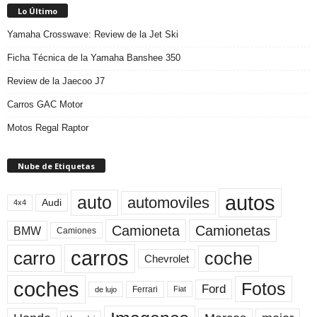
Lo Último
Yamaha Crosswave: Review de la Jet Ski
Ficha Técnica de la Yamaha Banshee 350
Review de la Jaecoo J7
Carros GAC Motor
Motos Regal Raptor
Nube de Etiquetas
autos
auto
automoviles
Audi
4x4
Camioneta
Camionetas
BMW
Camiones
carros
carro
coche
Chevrolet
coches
Fotos
Ford
Ferrari
Fiat
de lujo