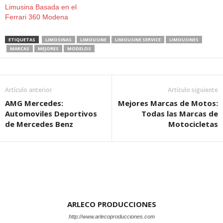
Limusina Basada en el
Ferrari 360 Modena
ETIQUETAS
LIMOSINAS
LIMOUSINE
LIMOUSINE SERVICE
LIMOUSINES
MARCAS
MEJORES
MODELOS
Artículo anterior
Artículo siguiente
AMG Mercedes:
Mejores Marcas de Motos:
Automoviles Deportivos
Todas las Marcas de
de Mercedes Benz
Motocicletas
ARLECO PRODUCCIONES
http://www.arlecoproducciones.com