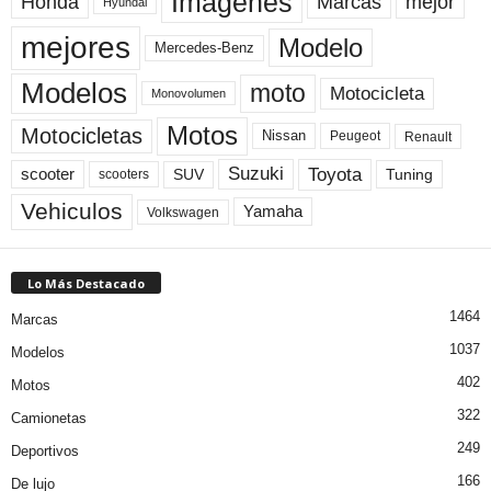
Imagenes
Marcas
mejor
Honda
Hyundai
mejores
Modelo
Mercedes-Benz
Modelos
moto
Motocicleta
Monovolumen
Motos
Motocicletas
Nissan
Peugeot
Renault
Toyota
Suzuki
scooter
Tuning
SUV
scooters
Vehiculos
Yamaha
Volkswagen
Lo Más Destacado
1464
Marcas
1037
Modelos
402
Motos
322
Camionetas
249
Deportivos
166
De lujo