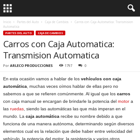
Inicio
Partes del Auto
Caja de Cambios
Carros con Caja Automatica: Transmision
Automatica
PARTES DEL AUTO
CAJA DE CAMBIOS
Carros con Caja Automatica:
Transmision Automatica
Por
ARLECO PRODUCCIONES
1797
0
En esta ocasión vamos a hablar de los
vehículos con caja
automática
, muchas veces oímos hablar de ellas pero no
sabemos a que se refieren comúnmente. Al igual que los
carros
con caja manual se encargan de brindarle la potencia del
motor
a
las
ruedas
, siendo las automáticas las que más imperan en el
mundo. La
caja automática
recibe su nombre debido a que
funciona de una manera autónoma, determinando según diversos
elementos cual es la relación que debe haber entre velocidad del
vehículo, la potencia del motor, la resistencia y varios otros