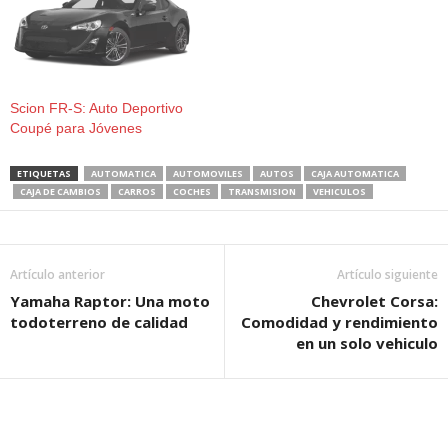
Scion FR-S: Auto Deportivo
Coupé para Jóvenes
ETIQUETAS
AUTOMATICA
AUTOMOVILES
AUTOS
CAJA AUTOMATICA
CAJA DE CAMBIOS
CARROS
COCHES
TRANSMISION
VEHICULOS
Artículo anterior
Artículo siguiente
Yamaha Raptor: Una moto
Chevrolet Corsa:
todoterreno de calidad
Comodidad y rendimiento
en un solo vehiculo