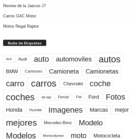
Review de la Jaecoo J7
Carros GAC Motor
Motos Regal Raptor
Nube de Etiquetas
autos
auto
automoviles
Audi
4x4
Camioneta
Camionetas
BMW
Camiones
carros
carro
coche
Chevrolet
coches
Fotos
Ford
Ferrari
Fiat
de lujo
Imagenes
Marcas
mejor
Honda
Hyundai
mejores
Modelo
Mercedes-Benz
Modelos
moto
Motocicleta
Monovolumen